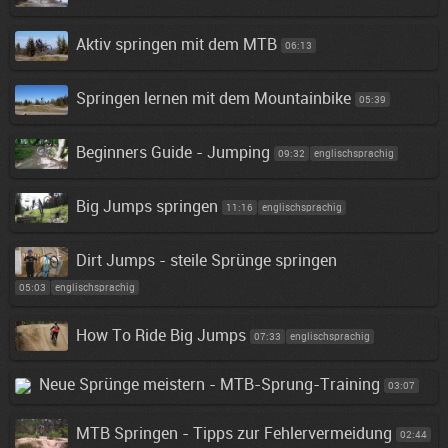
Aktiv springen mit dem MTB
06:13
Springen lernen mit dem Mountainbike
05:39
Beginners Guide - Jumping
09:32
englischsprachig
Big Jumps springen
11:16
englischsprachig
Dirt Jumps - steile Sprünge springen
05:03
englischsprachig
How To Ride Big Jumps
07:33
englischsprachig
Neue Sprünge meistern - MTB-Sprung-Training
03:07
MTB Springen - Tipps zur Fehlervermeidung
02:44