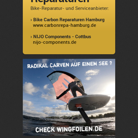
Bike-Reparatur- und Serviceanbieter:
› Bike Carbon Reparaturen Hamburg
www.carbonrepa-hamburg.de
› NIJO Components - Cottbus
nijo-components.de
Anzeige