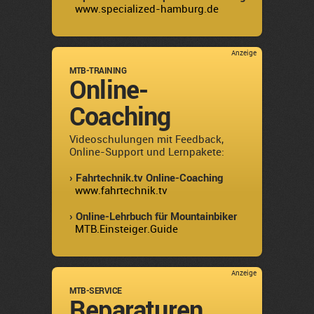
www.specialized-hamburg.de
Anzeige
MTB-TRAINING
Online-
Coaching
Videoschulungen mit Feedback,
Online-Support und Lernpakete:
› Fahrtechnik.tv Online-Coaching
www.fahrtechnik.tv
› Online-Lehrbuch für Mountainbiker
MTB.Einsteiger.Guide
Anzeige
MTB-SERVICE
Reparaturen