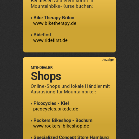
Bei diesen Anbietern könnt ihr
Mountainbike-Kurse buchen:
› Bike Therapy Brilon
www.biketherapy.de
› Ridefirst
www.ridefirst.de
Anzeige
MTB-DEALER
Shops
Online-Shops und lokale Händler mit
Ausrüstung für Mountainbiker:
› Picocycles - Kiel
picocycles.bikede.de
› Rockers Bikeshop - Bochum
www.rockers-bikeshop.de
› Specialized Concept Store Hamburg