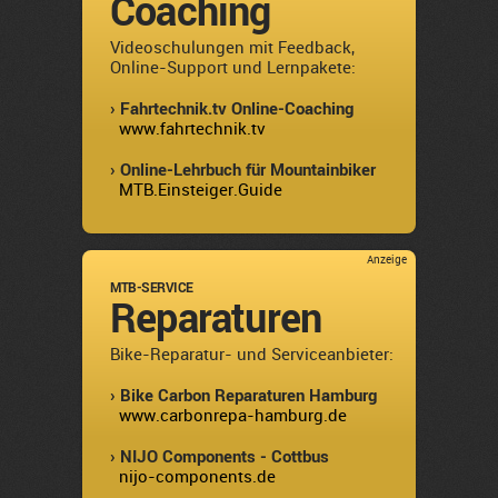
Coaching
Videoschulungen mit Feedback,
Online-Support und Lernpakete:
› Fahrtechnik.tv Online-Coaching
www.fahrtechnik.tv
› Online-Lehrbuch für Mountainbiker
MTB.Einsteiger.Guide
Anzeige
MTB-SERVICE
Reparaturen
Bike-Reparatur- und Serviceanbieter:
› Bike Carbon Reparaturen Hamburg
www.carbonrepa-hamburg.de
› NIJO Components - Cottbus
nijo-components.de