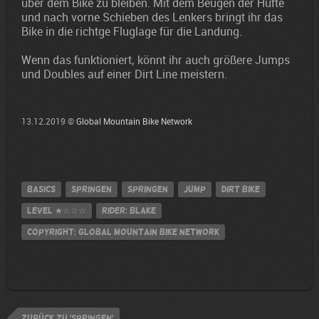
über dem Bike zu bleiben. Mit dem Beugen der Hüfte
und nach vorne Schieben des Lenkers bringt ihr das
Bike in die richtge Fluglage für die Landung.
Wenn das funktioniert, könnt ihr auch größere Jumps
und Doubles auf einer Dirt Line meistern.
13.12.2019 ©
Global Mountain Bike Network
Basics
Springen
Springen
jump
Dirt Bike
Level
★☆☆☆
Rider: Blake
Copyright: Global Mountain Bike Network
zurück zu 'Springen'