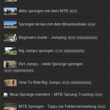
Aktiv springen mit dem MTB
06:13
Springen lernen mit dem Mountainbike
05:39
Beginners Guide - Jumping
09:32
englischsprachig
Big Jumps springen
11:16
englischsprachig
Dirt Jumps - steile Sprünge springen
05:03
englischsprachig
How To Ride Big Jumps
07:33
englischsprachig
Neue Sprünge meistern - MTB-Sprung-Training
03:07
MTB Springen - Tipps zur Fehlervermeidung
02:44