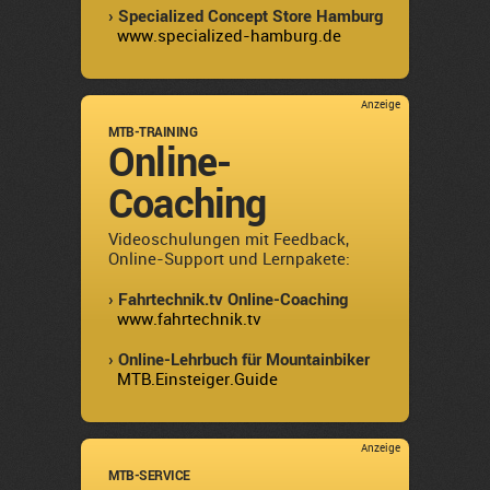
› Specialized Concept Store Hamburg
www.specialized-hamburg.de
Anzeige
MTB-TRAINING
Online-
Coaching
Videoschulungen mit Feedback,
Online-Support und Lernpakete:
› Fahrtechnik.tv Online-Coaching
www.fahrtechnik.tv
› Online-Lehrbuch für Mountainbiker
MTB.Einsteiger.Guide
Anzeige
MTB-SERVICE