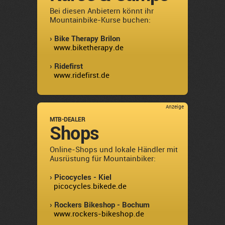
Bei diesen Anbietern könnt ihr
Mountainbike-Kurse buchen:
› Bike Therapy Brilon
www.biketherapy.de
› Ridefirst
www.ridefirst.de
Anzeige
MTB-DEALER
Shops
Online-Shops und lokale Händler mit
Ausrüstung für Mountainbiker:
› Picocycles - Kiel
picocycles.bikede.de
› Rockers Bikeshop - Bochum
www.rockers-bikeshop.de