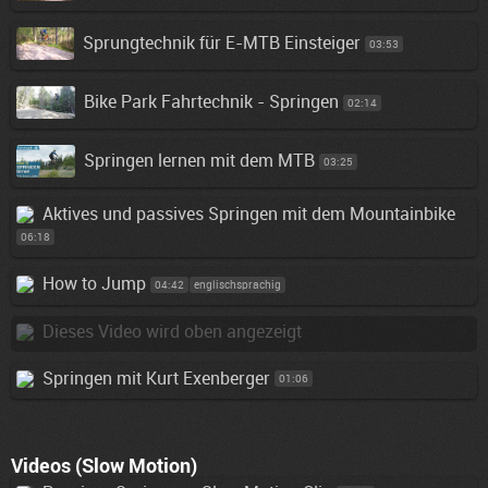
Sprungtechnik für E-MTB Einsteiger
03:53
Bike Park Fahrtechnik - Springen
02:14
Springen lernen mit dem MTB
03:25
Aktives und passives Springen mit dem Mountainbike
06:18
How to Jump
04:42
englischsprachig
Dieses Video wird oben angezeigt
Springen mit Kurt Exenberger
01:06
Videos (Slow Motion)