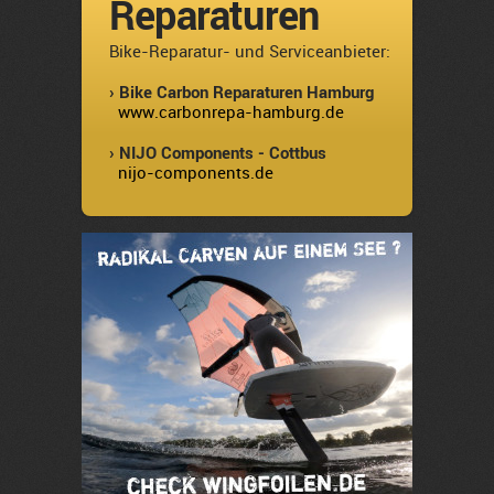
Reparaturen
Bike-Reparatur- und Serviceanbieter:
› Bike Carbon Reparaturen Hamburg
www.carbonrepa-hamburg.de
› NIJO Components - Cottbus
nijo-components.de