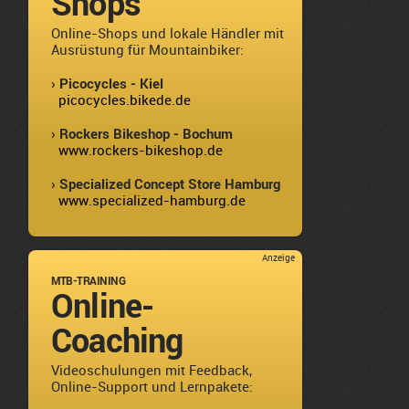
Shops
Online-Shops und lokale Händler mit
Ausrüstung für Mountainbiker:
› Picocycles - Kiel
picocycles.bikede.de
› Rockers Bikeshop - Bochum
www.rockers-bikeshop.de
› Specialized Concept Store Hamburg
www.specialized-hamburg.de
Anzeige
MTB-TRAINING
Online-
Coaching
Videoschulungen mit Feedback,
Online-Support und Lernpakete: