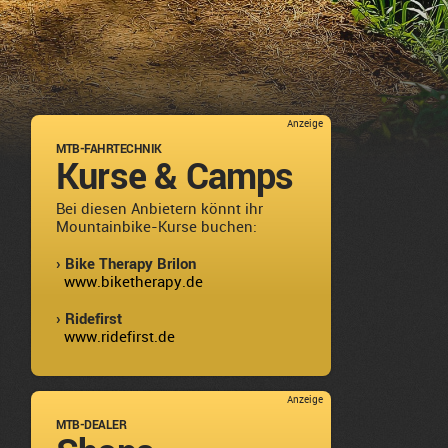
Anzeige
MTB-FAHRTECHNIK
Kurse & Camps
Bei diesen Anbietern könnt ihr
Mountainbike-Kurse buchen:
› Bike Therapy Brilon
www.biketherapy.de
› Ridefirst
www.ridefirst.de
Anzeige
MTB-DEALER