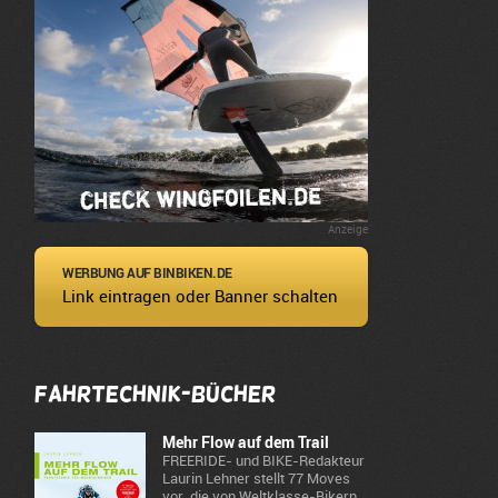
Anzeige
WERBUNG AUF BINBIKEN.DE
Link eintragen oder Banner schalten
Fahrtechnik-Bücher
Mehr Flow auf dem Trail
FREERIDE- und BIKE-Redakteur
Laurin Lehner stellt 77 Moves
vor, die von Weltklasse-Bikern