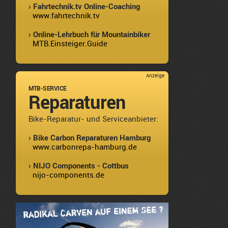
› Fahrtechnik.tv Online-Coaching
www.fahrtechnik.tv
› Online-Lehrbuch für Mountainbiker
MTB.Einsteiger.Guide
Anzeige
MTB-SERVICE
Reparaturen
Bike-Reparatur- und Serviceanbieter:
› Bike Carbon Reparaturen Hamburg
www.carbonrepa-hamburg.de
› NIJO Components - Cottbus
nijo-components.de