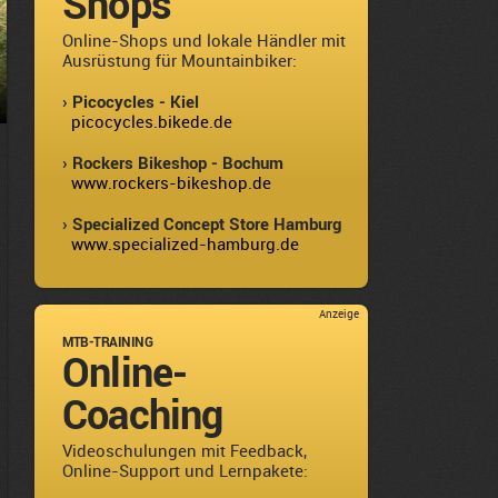
Shops
Online-Shops und lokale Händler mit
Ausrüstung für Mountainbiker:
› Picocycles - Kiel
picocycles.bikede.de
› Rockers Bikeshop - Bochum
www.rockers-bikeshop.de
› Specialized Concept Store Hamburg
www.specialized-hamburg.de
Anzeige
MTB-TRAINING
Online-
Coaching
Videoschulungen mit Feedback,
Online-Support und Lernpakete: