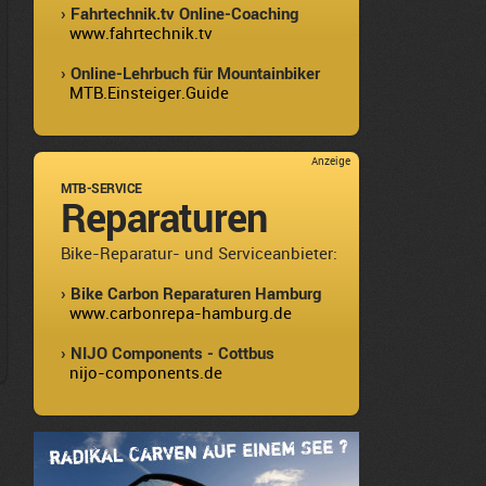
› Fahrtechnik.tv Online-Coaching
www.fahrtechnik.tv
› Online-Lehrbuch für Mountainbiker
MTB.Einsteiger.Guide
Anzeige
MTB-SERVICE
Reparaturen
Bike-Reparatur- und Serviceanbieter:
› Bike Carbon Reparaturen Hamburg
www.carbonrepa-hamburg.de
› NIJO Components - Cottbus
nijo-components.de