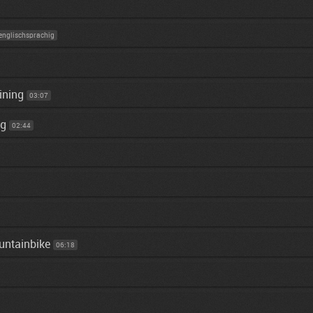
englischsprachig
ining
03:07
ng
02:44
untainbike
06:18