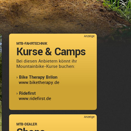
Anzeige
MTB-FAHRTECHNIK
Kurse & Camps
Bei diesen Anbietern könnt ihr
Mountainbike-Kurse buchen:
› Bike Therapy Brilon
www.biketherapy.de
› Ridefirst
www.ridefirst.de
Anzeige
MTB-DEALER