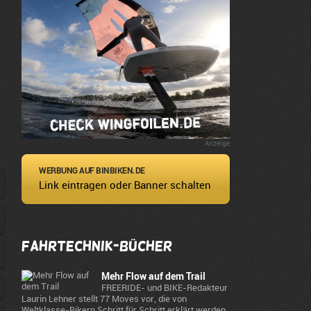
Anzeige
WERBUNG AUF BINBIKEN.DE
Link eintragen oder Banner schalten
Fahrtechnik-Bücher
Mehr Flow auf dem Trail
FREERIDE- und BIKE-Redakteur
Laurin Lehner stellt 77 Moves vor, die von
Weltklasse-Bikern Schritt für Schritt erklärt werden.