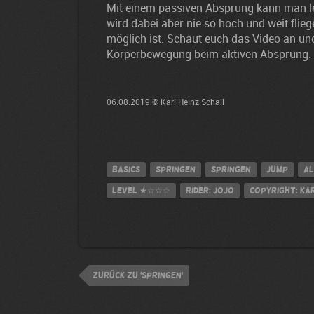
Mit einem passiven Absprung kann man le
wird dabei aber nie so hoch und weit flieg
möglich ist. Schaut euch das Video an und
Körperbewegung beim aktiven Absprung.
06.08.2019 © Karl Heinz Schall
Basics
Springen
Springen
jump
Al
Level
★☆☆☆
Rider: Jojo
Copyright: Ka
zurück zu 'Springen'