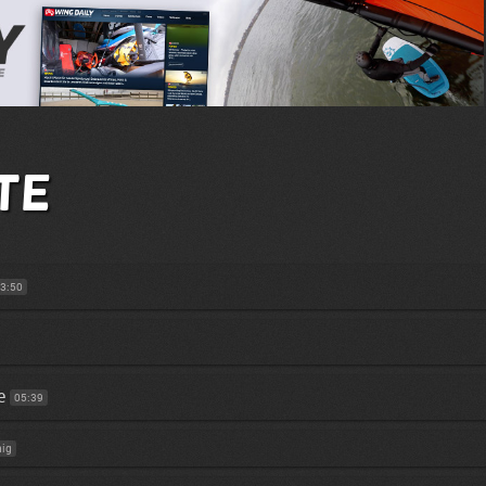
te
3:50
e
05:39
hig