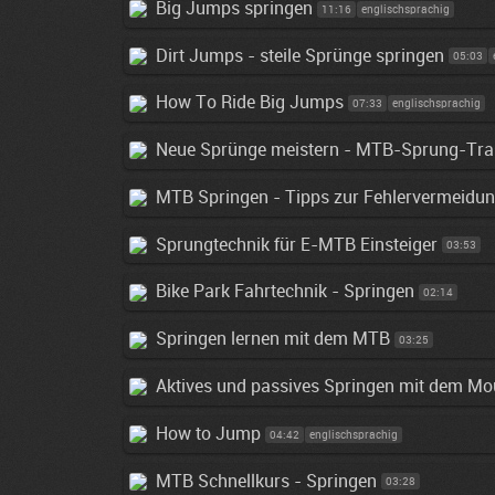
Big Jumps springen
11:16
englischsprachig
Dirt Jumps - steile Sprünge springen
05:03
How To Ride Big Jumps
07:33
englischsprachig
Neue Sprünge meistern - MTB-Sprung-Tra
MTB Springen - Tipps zur Fehlervermeidu
Sprungtechnik für E-MTB Einsteiger
03:53
Bike Park Fahrtechnik - Springen
02:14
Springen lernen mit dem MTB
03:25
Aktives und passives Springen mit dem Mo
How to Jump
04:42
englischsprachig
MTB Schnellkurs - Springen
03:28