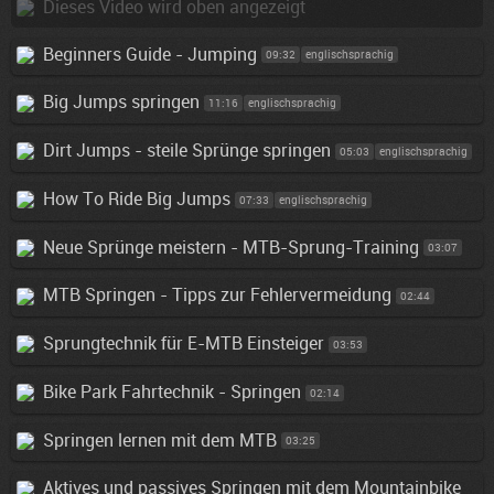
Dieses Video wird oben angezeigt
Beginners Guide - Jumping
09:32
englischsprachig
Big Jumps springen
11:16
englischsprachig
Dirt Jumps - steile Sprünge springen
05:03
englischsprachig
How To Ride Big Jumps
07:33
englischsprachig
Neue Sprünge meistern - MTB-Sprung-Training
03:07
MTB Springen - Tipps zur Fehlervermeidung
02:44
Sprungtechnik für E-MTB Einsteiger
03:53
Bike Park Fahrtechnik - Springen
02:14
Springen lernen mit dem MTB
03:25
Aktives und passives Springen mit dem Mountainbike