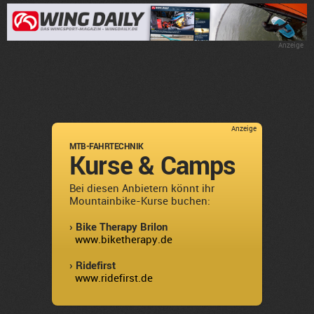
Anzeige
Anzeige
MTB-FAHRTECHNIK
Kurse & Camps
Bei diesen Anbietern könnt ihr
Mountainbike-Kurse buchen:
› Bike Therapy Brilon
www.biketherapy.de
› Ridefirst
www.ridefirst.de