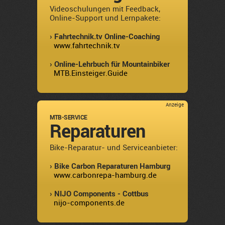
Videoschulungen mit Feedback,
Online-Support und Lernpakete:
› Fahrtechnik.tv Online-Coaching
www.fahrtechnik.tv
› Online-Lehrbuch für Mountainbiker
MTB.Einsteiger.Guide
Anzeige
MTB-SERVICE
Reparaturen
Bike-Reparatur- und Serviceanbieter:
› Bike Carbon Reparaturen Hamburg
www.carbonrepa-hamburg.de
› NIJO Components - Cottbus
nijo-components.de