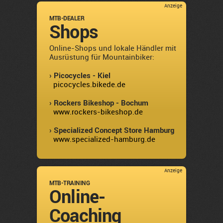
Anzeige
MTB-DEALER
Shops
Online-Shops und lokale Händler mit
Ausrüstung für Mountainbiker:
› Picocycles - Kiel
picocycles.bikede.de
› Rockers Bikeshop - Bochum
www.rockers-bikeshop.de
› Specialized Concept Store Hamburg
www.specialized-hamburg.de
Anzeige
MTB-TRAINING
Online-
Coaching