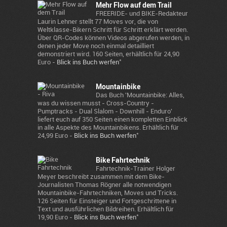
Mehr Flow auf dem Trail
FREERIDE- und BIKE-Redakteur
Laurin Lehner stellt 77 Moves vor, die von
Weltklasse-Bikern Schritt für Schritt erklärt werden.
Über QR-Codes können Videos abgerufen werden, in
denen jeder Move noch einmal detailliert
demonstriert wird. 160 Seiten, erhältlich für 24,90
*
Euro -
Blick ins Buch werfen
Mountainbike
Das Buch 'Mountainbike: Alles,
was du wissen musst - Cross-Country -
Pumptracks - Dual Slalom - Downhill - Enduro'
liefert euch auf 350 Seiten einen kompletten Einblick
in alle Aspekte des Mountainbikens. Erhältlich für
*
24,99 Euro -
Blick ins Buch werfen
Bike Fahrtechnik
Fahrtechnik-Trainer Holger
Meyer beschreibt zusammen mit dem Bike-
Journalisten Thomas Rögner alle notwendigen
Mountainbike-Fahrtechniken, Moves und Tricks.
126 Seiten für Einsteiger und Fortgeschrittene in
Text und ausführlichen Bildreihen. Erhältlich für
*
19,90 Euro -
Blick ins Buch werfen