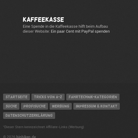
Kaffeekasse
Eine Spende in die Kaffeekasse hilft beim Aufbau
dieser Website:
Ein paar Cent mit PayPal spenden
Startseite
Tricks von A-Z
Fahrtechnik-Kategorien
Suche
Profisuche
Werbung
Impressum & Kontakt
Datenschutzerklärung
*
Dieser Stern kennzeichnet Affiliate-Links (Werbung)
binbiken.de
© 2026