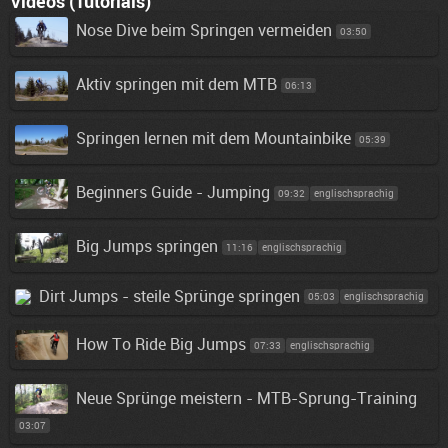
Videos (Tutorials)
Nose Dive beim Springen vermeiden
03:50
Aktiv springen mit dem MTB
06:13
Springen lernen mit dem Mountainbike
05:39
Beginners Guide - Jumping
09:32
englischsprachig
Big Jumps springen
11:16
englischsprachig
Dirt Jumps - steile Sprünge springen
05:03
englischsprachig
How To Ride Big Jumps
07:33
englischsprachig
Neue Sprünge meistern - MTB-Sprung-Training
03:07