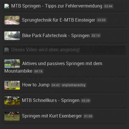
MTB Springen - Tipps zur Fehlervermeidung
02:44
Sprungtechnik für E-MTB Einsteiger
03:53
Bike Park Fahrtechnik - Springen
02:14
Dieses Video wird oben angezeigt
Aktives und passives Springen mit dem
Mountainbike
06:18
How to Jump
04:42
englischsprachig
MTB Schnellkurs - Springen
03:28
Springen mit Kurt Exenberger
01:06