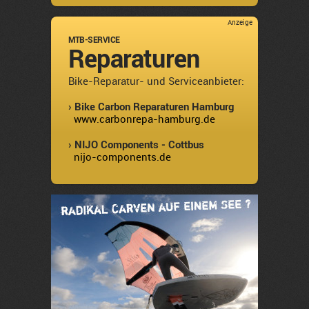
Anzeige
MTB-SERVICE
Reparaturen
Bike-Reparatur- und Serviceanbieter:
› Bike Carbon Reparaturen Hamburg
www.carbonrepa-hamburg.de
› NIJO Components - Cottbus
nijo-components.de