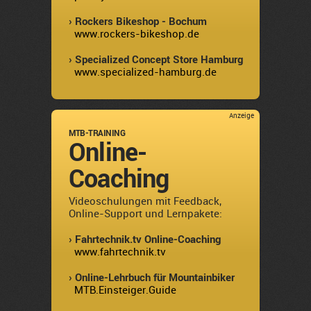
› Rockers Bikeshop - Bochum
www.rockers-bikeshop.de
› Specialized Concept Store Hamburg
www.specialized-hamburg.de
Anzeige
MTB-TRAINING
Online-
Coaching
Videoschulungen mit Feedback,
Online-Support und Lernpakete:
› Fahrtechnik.tv Online-Coaching
www.fahrtechnik.tv
› Online-Lehrbuch für Mountainbiker
MTB.Einsteiger.Guide