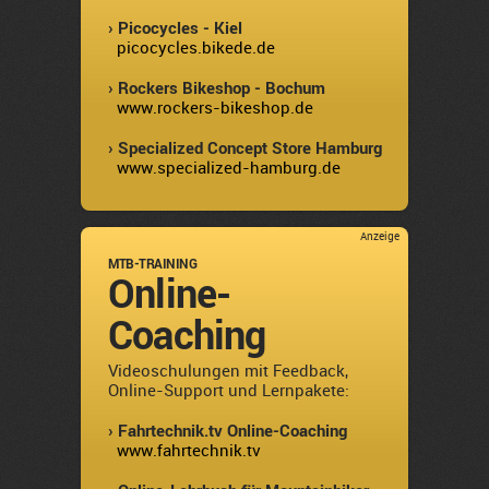
› Picocycles - Kiel
picocycles.bikede.de
› Rockers Bikeshop - Bochum
www.rockers-bikeshop.de
› Specialized Concept Store Hamburg
www.specialized-hamburg.de
Anzeige
MTB-TRAINING
Online-
Coaching
Videoschulungen mit Feedback,
Online-Support und Lernpakete:
› Fahrtechnik.tv Online-Coaching
www.fahrtechnik.tv