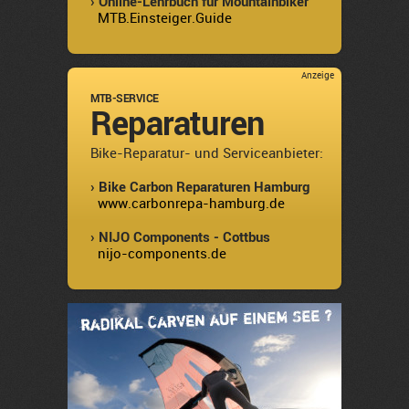
› Online-Lehrbuch für Mountainbiker
MTB.Einsteiger.Guide
Anzeige
MTB-SERVICE
Reparaturen
Bike-Reparatur- und Serviceanbieter:
› Bike Carbon Reparaturen Hamburg
www.carbonrepa-hamburg.de
› NIJO Components - Cottbus
nijo-components.de