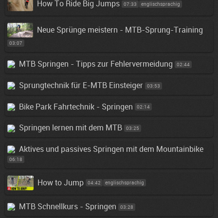
How To Ride Big Jumps
07:33
englischsprachig
Neue Sprünge meistern - MTB-Sprung-Training
03:07
MTB Springen - Tipps zur Fehlervermeidung
02:44
Sprungtechnik für E-MTB Einsteiger
03:53
Bike Park Fahrtechnik - Springen
02:14
Springen lernen mit dem MTB
03:25
Aktives und passives Springen mit dem Mountainbike
06:18
How to Jump
04:42
englischsprachig
MTB Schnellkurs - Springen
03:28