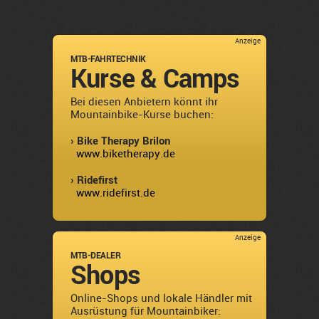
Anzeige
MTB-FAHRTECHNIK
Kurse & Camps
Bei diesen Anbietern könnt ihr
Mountainbike-Kurse buchen:
› Bike Therapy Brilon
www.biketherapy.de
› Ridefirst
www.ridefirst.de
Anzeige
MTB-DEALER
Shops
Online-Shops und lokale Händler mit
Ausrüstung für Mountainbiker: