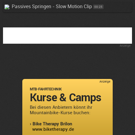
Passives Springen - Slow Motion Clip
00:25
Anzeige
Anzeige
MTB-FAHRTECHNIK
Kurse & Camps
Bei diesen Anbietern könnt ihr
Mountainbike-Kurse buchen:
› Bike Therapy Brilon
www.biketherapy.de