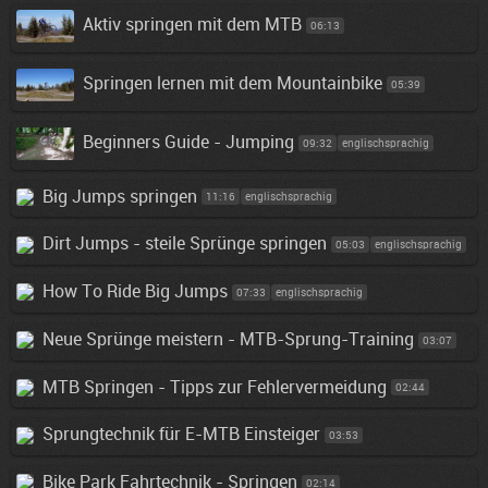
Aktiv springen mit dem MTB
06:13
Springen lernen mit dem Mountainbike
05:39
Beginners Guide - Jumping
09:32
englischsprachig
Big Jumps springen
11:16
englischsprachig
Dirt Jumps - steile Sprünge springen
05:03
englischsprachig
How To Ride Big Jumps
07:33
englischsprachig
Neue Sprünge meistern - MTB-Sprung-Training
03:07
MTB Springen - Tipps zur Fehlervermeidung
02:44
Sprungtechnik für E-MTB Einsteiger
03:53
Bike Park Fahrtechnik - Springen
02:14