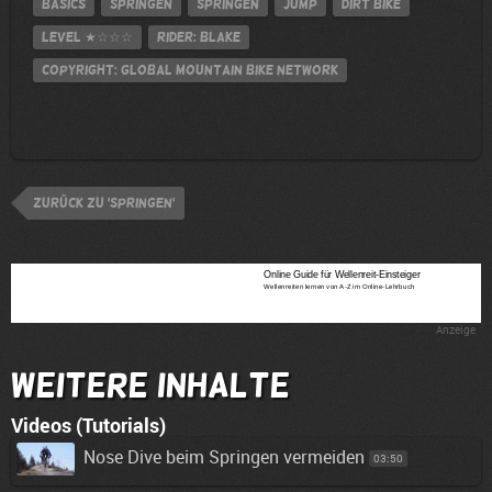
Basics
Springen
Springen
jump
Dirt Bike
Level
★☆☆☆
Rider: Blake
Copyright: Global Mountain Bike Network
zurück zu 'Springen'
Anzeige
Weitere Inhalte
Videos (Tutorials)
Nose Dive beim Springen vermeiden
03:50