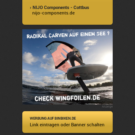
› NIJO Components - Cottbus
nijo-components.de
Anzeige
WERBUNG AUF BINBIKEN.DE
Link eintragen oder Banner schalten