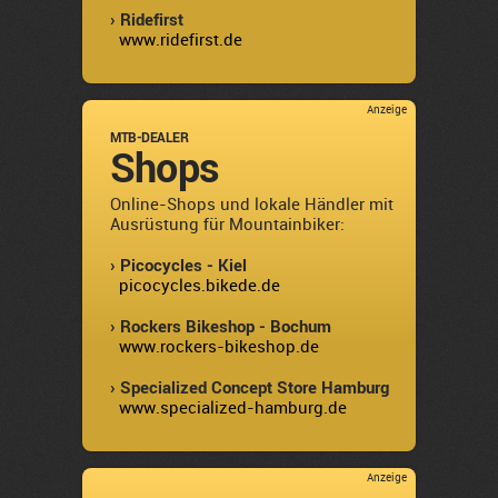
› Ridefirst
www.ridefirst.de
Anzeige
MTB-DEALER
Shops
Online-Shops und lokale Händler mit
Ausrüstung für Mountainbiker:
› Picocycles - Kiel
picocycles.bikede.de
› Rockers Bikeshop - Bochum
www.rockers-bikeshop.de
› Specialized Concept Store Hamburg
www.specialized-hamburg.de
Anzeige