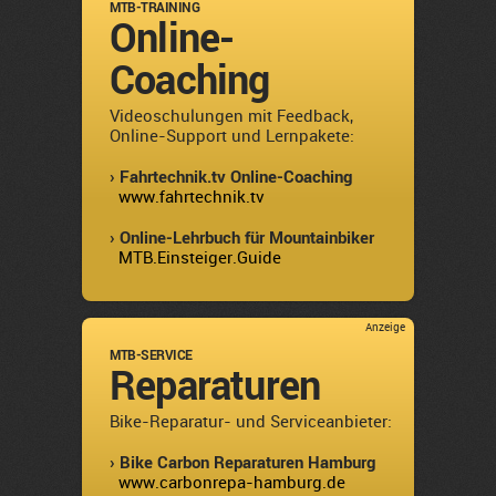
MTB-TRAINING
Online-
Coaching
Videoschulungen mit Feedback,
Online-Support und Lernpakete:
› Fahrtechnik.tv Online-Coaching
www.fahrtechnik.tv
› Online-Lehrbuch für Mountainbiker
MTB.Einsteiger.Guide
Anzeige
MTB-SERVICE
Reparaturen
Bike-Reparatur- und Serviceanbieter:
› Bike Carbon Reparaturen Hamburg
www.carbonrepa-hamburg.de