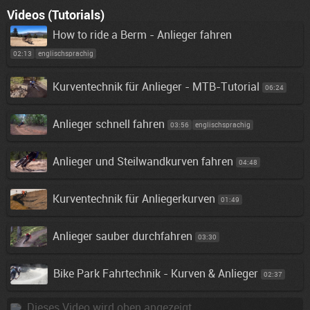
Videos (Tutorials)
How to ride a Berm - Anlieger fahren
02:13
englischsprachig
Kurventechnik für Anlieger - MTB-Tutorial
06:24
Anlieger schnell fahren
03:56
englischsprachig
Anlieger und Steilwandkurven fahren
04:48
Kurventechnik für Anliegerkurven
01:49
Anlieger sauber durchfahren
03:30
Bike Park Fahrtechnik - Kurven & Anlieger
02:37
Dieses Video wird oben angezeigt