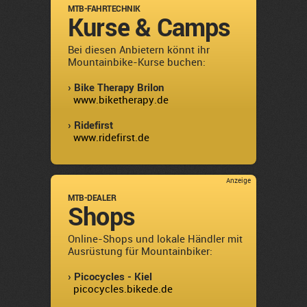
MTB-FAHRTECHNIK
Kurse & Camps
Bei diesen Anbietern könnt ihr
Mountainbike-Kurse buchen:
› Bike Therapy Brilon
www.biketherapy.de
› Ridefirst
www.ridefirst.de
Anzeige
MTB-DEALER
Shops
Online-Shops und lokale Händler mit
Ausrüstung für Mountainbiker:
› Picocycles - Kiel
picocycles.bikede.de