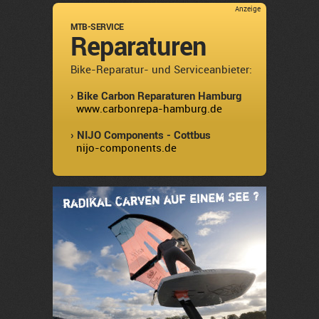
Anzeige
MTB-SERVICE
Reparaturen
Bike-Reparatur- und Serviceanbieter:
› Bike Carbon Reparaturen Hamburg
www.carbonrepa-hamburg.de
› NIJO Components - Cottbus
nijo-components.de