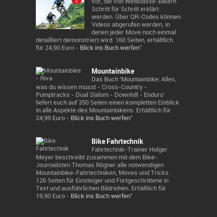
vor, die von Weltklasse-Bikern
Schritt für Schritt erklärt
werden. Über QR-Codes können
Videos abgerufen werden, in
denen jeder Move noch einmal
detailliert demonstriert wird. 160 Seiten, erhältlich
*
für 24,90 Euro -
Blick ins Buch werfen
Mountainbike
Das Buch 'Mountainbike: Alles,
was du wissen musst - Cross-Country -
Pumptracks - Dual Slalom - Downhill - Enduro'
liefert euch auf 350 Seiten einen kompletten Einblick
in alle Aspekte des Mountainbikens. Erhältlich für
*
24,99 Euro -
Blick ins Buch werfen
Bike Fahrtechnik
Fahrtechnik-Trainer Holger
Meyer beschreibt zusammen mit dem Bike-
Journalisten Thomas Rögner alle notwendigen
Mountainbike-Fahrtechniken, Moves und Tricks.
126 Seiten für Einsteiger und Fortgeschrittene in
Text und ausführlichen Bildreihen. Erhältlich für
*
19,90 Euro -
Blick ins Buch werfen