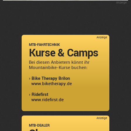
Anzeige
Anzeige
MTB-FAHRTECHNIK
Kurse & Camps
Bei diesen Anbietern könnt ihr
Mountainbike-Kurse buchen:
› Bike Therapy Brilon
www.biketherapy.de
› Ridefirst
www.ridefirst.de
Anzeige
MTB-DEALER