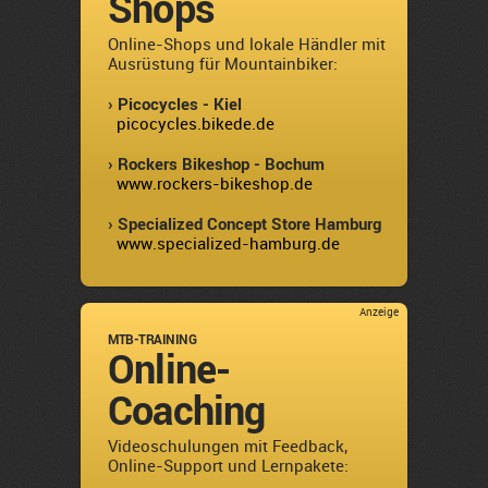
Shops
Online-Shops und lokale Händler mit
Ausrüstung für Mountainbiker:
› Picocycles - Kiel
picocycles.bikede.de
› Rockers Bikeshop - Bochum
www.rockers-bikeshop.de
› Specialized Concept Store Hamburg
www.specialized-hamburg.de
Anzeige
MTB-TRAINING
Online-
Coaching
Videoschulungen mit Feedback,
Online-Support und Lernpakete: