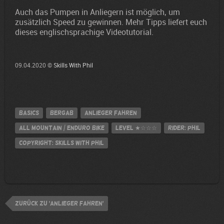
Auch das Pumpen in Anliegern ist möglich, um
zusätzlich Speed zu gewinnen. Mehr Tipps liefert euch
dieses englischsprachige Videotutorial.
09.04.2020 ©
Skills With Phil
Basics
Bergab
Anlieger fahren
All Mountain / Enduro Bike
Level
★☆☆☆
Rider: Phil
Copyright: Skills With Phil
zurück zu 'Anlieger fahren'