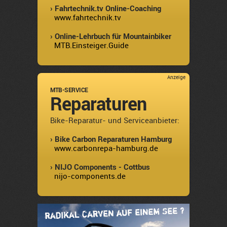
› Fahrtechnik.tv Online-Coaching
www.fahrtechnik.tv
› Online-Lehrbuch für Mountainbiker
MTB.Einsteiger.Guide
Anzeige
MTB-SERVICE
Reparaturen
Bike-Reparatur- und Serviceanbieter:
› Bike Carbon Reparaturen Hamburg
www.carbonrepa-hamburg.de
› NIJO Components - Cottbus
nijo-components.de