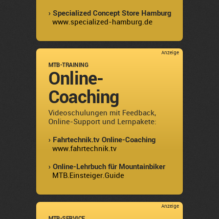
› Specialized Concept Store Hamburg
www.specialized-hamburg.de
Anzeige
MTB-TRAINING
Online-
Coaching
Videoschulungen mit Feedback,
Online-Support und Lernpakete:
› Fahrtechnik.tv Online-Coaching
www.fahrtechnik.tv
› Online-Lehrbuch für Mountainbiker
MTB.Einsteiger.Guide
Anzeige
MTB-SERVICE