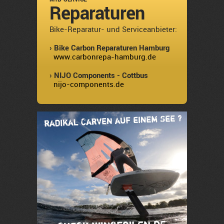
Reparaturen
Bike-Reparatur- und Serviceanbieter:
› Bike Carbon Reparaturen Hamburg
www.carbonrepa-hamburg.de
› NIJO Components - Cottbus
nijo-components.de