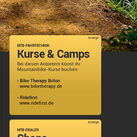
Anzeige
MTB-FAHRTECHNIK
Kurse & Camps
Bei diesen Anbietern könnt ihr
Mountainbike-Kurse buchen:
› Bike Therapy Brilon
www.biketherapy.de
› Ridefirst
www.ridefirst.de
Anzeige
MTB-DEALER