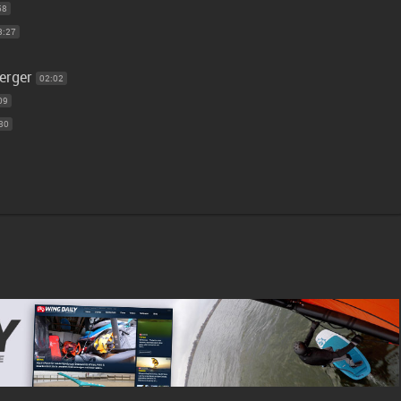
58
3:27
erger
02:02
09
30