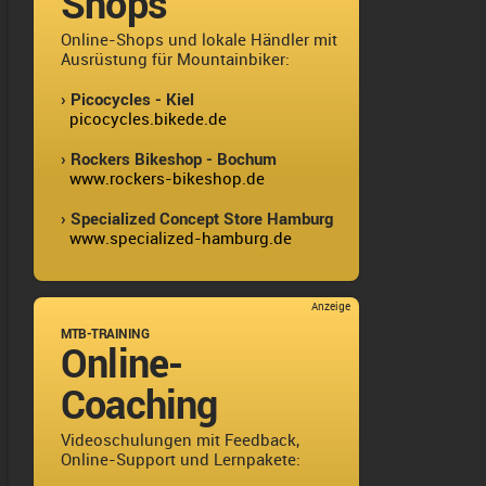
Shops
Online-Shops und lokale Händler mit
Ausrüstung für Mountainbiker:
› Picocycles - Kiel
picocycles.bikede.de
› Rockers Bikeshop - Bochum
www.rockers-bikeshop.de
› Specialized Concept Store Hamburg
www.specialized-hamburg.de
Anzeige
MTB-TRAINING
Online-
Coaching
Videoschulungen mit Feedback,
Online-Support und Lernpakete: