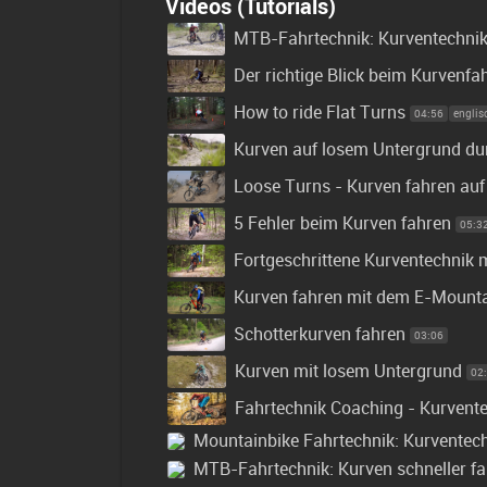
Videos (Tutorials)
MTB-Fahrtechnik: Kurventechni
Der richtige Blick beim Kurvenfa
How to ride Flat Turns
04:56
englis
Kurven auf losem Untergrund du
Loose Turns - Kurven fahren au
5 Fehler beim Kurven fahren
05:3
Fortgeschrittene Kurventechnik
Kurven fahren mit dem E-Mounta
Schotterkurven fahren
03:06
Kurven mit losem Untergrund
02
Fahrtechnik Coaching - Kurvent
Mountainbike Fahrtechnik: Kurventec
MTB-Fahrtechnik: Kurven schneller f