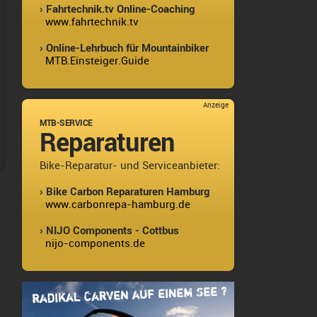
› Fahrtechnik.tv Online-Coaching
www.fahrtechnik.tv
› Online-Lehrbuch für Mountainbiker
MTB.Einsteiger.Guide
Anzeige
MTB-SERVICE
Reparaturen
Bike-Reparatur- und Serviceanbieter:
› Bike Carbon Reparaturen Hamburg
www.carbonrepa-hamburg.de
› NIJO Components - Cottbus
nijo-components.de