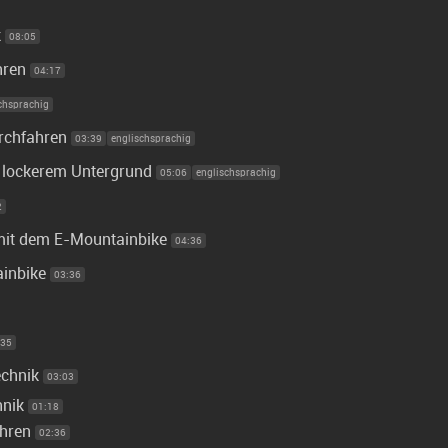
k
08:05
hren
04:17
chsprachig
rchfahren
03:39
englischsprachig
f lockerem Untergrund
05:06
englischsprachig
2
 mit dem E-Mountainbike
04:36
inbike
03:36
:35
echnik
03:03
hnik
01:18
ahren
02:36