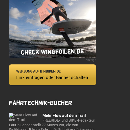
Anzeige
WERBUNG AUF BINBIKEN.DE
Link eintragen oder Banner schalten
Fahrtechnik-Bücher
Mehr Flow auf dem Trail
FREERIDE- und BIKE-Redakteur
Laurin Lehner stellt 77 Moves vor, die von
Weltklasse-Bikern Schritt für Schritt erklärt werden.