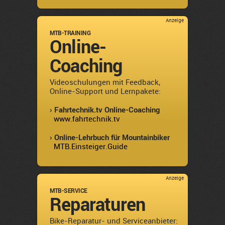
Anzeige
MTB-TRAINING
Online-
Coaching
Videoschulungen mit Feedback,
Online-Support und Lernpakete:
› Fahrtechnik.tv Online-Coaching
www.fahrtechnik.tv
› Online-Lehrbuch für Mountainbiker
MTB.Einsteiger.Guide
Anzeige
MTB-SERVICE
Reparaturen
Bike-Reparatur- und Serviceanbieter: