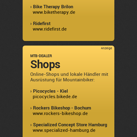
› Bike Therapy Brilon
www.biketherapy.de
› Ridefirst
www.ridefirst.de
Anzeige
MTB-DEALER
Shops
Online-Shops und lokale Händler mit
Ausrüstung für Mountainbiker:
› Picocycles - Kiel
picocycles.bikede.de
› Rockers Bikeshop - Bochum
www.rockers-bikeshop.de
› Specialized Concept Store Hamburg
www.specialized-hamburg.de