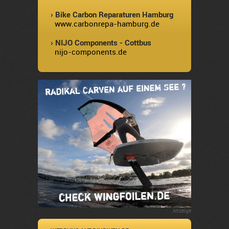
› Bike Carbon Reparaturen Hamburg
www.carbonrepa-hamburg.de
› NIJO Components - Cottbus
nijo-components.de
Anzeige