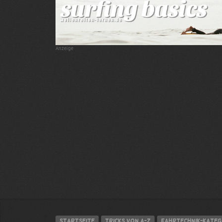
Anzeige
Startseite
Tricks von A-Z
Fahrtechnik-Kateg