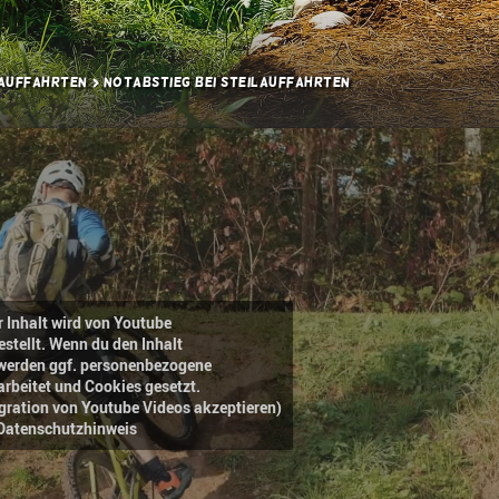
lauffahrten
Notabstieg bei Steilauffahrten
r Inhalt wird von Youtube
estellt. Wenn du den Inhalt
, werden ggf. personenbezogene
arbeitet und Cookies gesetzt.
egration von Youtube Videos akzeptieren)
Datenschutzhinweis