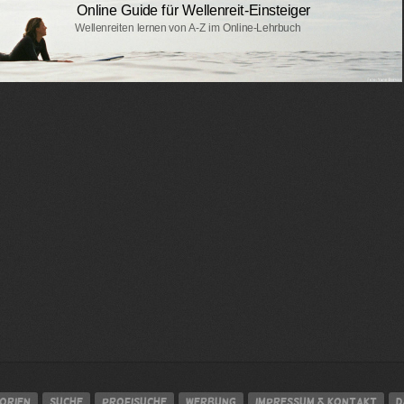
orien
Suche
Profisuche
Werbung
Impressum & Kontakt
D