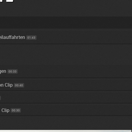
ilauffahrten
01:43
egen
00:33
n Clip
00:40
 Clip
00:30