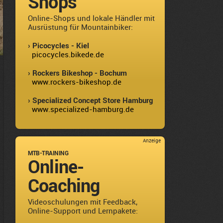
Shops
Online-Shops und lokale Händler mit
Ausrüstung für Mountainbiker:
› Picocycles - Kiel
picocycles.bikede.de
› Rockers Bikeshop - Bochum
www.rockers-bikeshop.de
› Specialized Concept Store Hamburg
www.specialized-hamburg.de
Anzeige
MTB-TRAINING
Online-
Coaching
Videoschulungen mit Feedback,
Online-Support und Lernpakete: