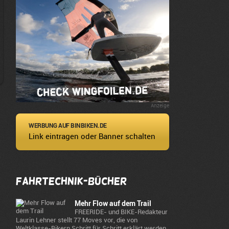
Anzeige
WERBUNG AUF BINBIKEN.DE
Link eintragen oder Banner schalten
Fahrtechnik-Bücher
Mehr Flow auf dem Trail
FREERIDE- und BIKE-Redakteur
Laurin Lehner stellt 77 Moves vor, die von
Weltklasse-Bikern Schritt für Schritt erklärt werden.