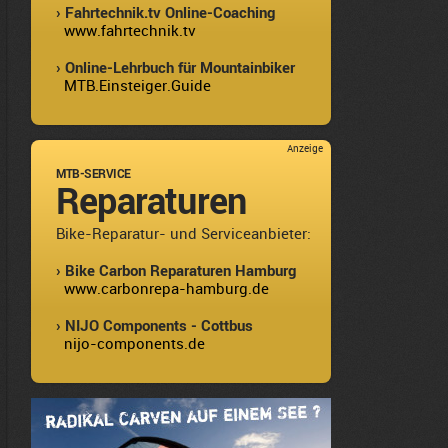
› Fahrtechnik.tv Online-Coaching
www.fahrtechnik.tv
› Online-Lehrbuch für Mountainbiker
MTB.Einsteiger.Guide
Anzeige
MTB-SERVICE
Reparaturen
Bike-Reparatur- und Serviceanbieter:
› Bike Carbon Reparaturen Hamburg
www.carbonrepa-hamburg.de
› NIJO Components - Cottbus
nijo-components.de