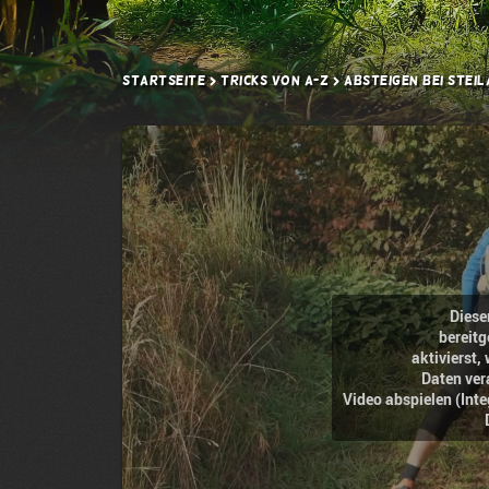
Startseite
Tricks von A-Z
Absteigen bei Stei
Diese
bereitg
aktivierst
Daten ver
Video abspielen (Int