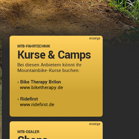
Anzeige
MTB-FAHRTECHNIK
Kurse & Camps
Bei diesen Anbietern könnt ihr
Mountainbike-Kurse buchen:
› Bike Therapy Brilon
www.biketherapy.de
› Ridefirst
www.ridefirst.de
Anzeige
MTB-DEALER