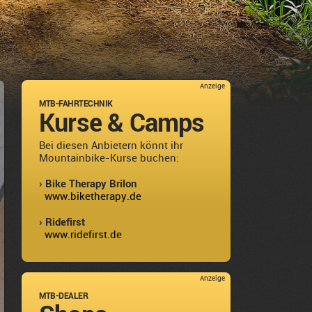
Anzeige
MTB-FAHRTECHNIK
Kurse & Camps
Bei diesen Anbietern könnt ihr
Mountainbike-Kurse buchen:
› Bike Therapy Brilon
www.biketherapy.de
› Ridefirst
www.ridefirst.de
Anzeige
MTB-DEALER