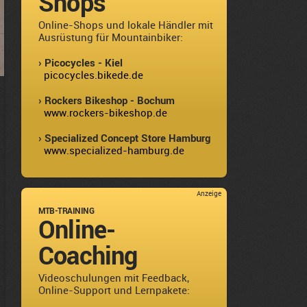
Shops
Online-Shops und lokale Händler mit
Ausrüstung für Mountainbiker:
› Picocycles - Kiel
picocycles.bikede.de
› Rockers Bikeshop - Bochum
www.rockers-bikeshop.de
› Specialized Concept Store Hamburg
www.specialized-hamburg.de
Anzeige
MTB-TRAINING
Online-
Coaching
Videoschulungen mit Feedback,
Online-Support und Lernpakete: