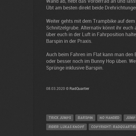
Wand ab, hebt das Vorderrad an und lass
Übt am besten direkt beide Drehrichtunge
Weiter gehts mit dem Trampbike auf dem 
Schnitzelgrube. Alternativ könnt ihr euch
über euch in der Luft in Fahrposition hal
Barspin in der Praxis.
Auch beim Fahren im Flat kann man den 
oder besser noch im Bunny Hop üben. Wenn
Sprünge inklusive Barspin.
08.03.2020 ©
RadQuartier
Trick Jumps
Barspin
no handed
jump
Rider: Lukas Knopf
Copyright: RadQuartie