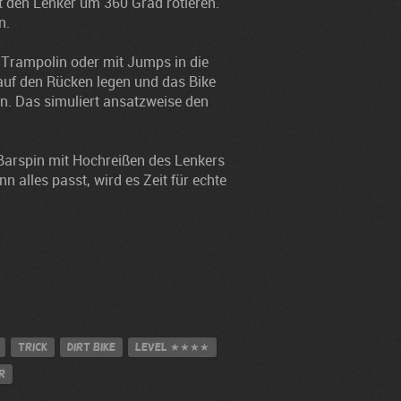
t den Lenker um 360 Grad rotieren.
n.
Trampolin oder mit Jumps in die
 auf den Rücken legen und das Bike
ten. Das simuliert ansatzweise den
Barspin mit Hochreißen des Lenkers
 alles passt, wird es Zeit für echte
Trick
Dirt Bike
Level
★★★★
r