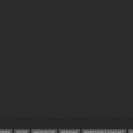
orien
Suche
Profisuche
Werbung
Impressum & Kontakt
D