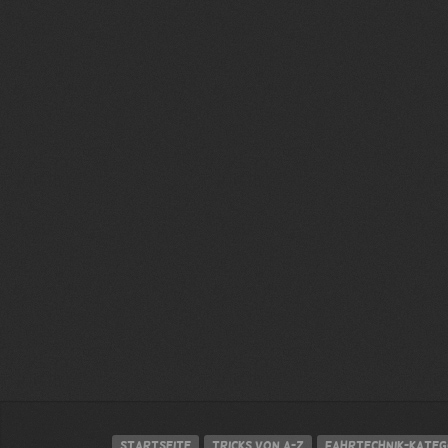
Startseite
Tricks von A-Z
Fahrtechnik-Kateg