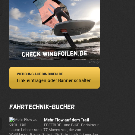
Anzeige
WERBUNG AUF BINBIKEN.DE
Link eintragen oder Banner schalten
Fahrtechnik-Bücher
Mehr Flow auf dem Trail
FREERIDE- und BIKE-Redakteur
Laurin Lehner stellt 77 Moves vor, die von
Weltklasse-Bikern Schritt für Schritt erklärt werden.