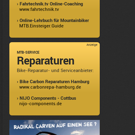
› Fahrtechnik.tv Online-Coaching
www.fahrtechnik.tv
› Online-Lehrbuch für Mountainbiker
MTB.Einsteiger.Guide
Anzeige
MTB-SERVICE
Reparaturen
Bike-Reparatur- und Serviceanbieter:
› Bike Carbon Reparaturen Hamburg
www.carbonrepa-hamburg.de
› NIJO Components - Cottbus
nijo-components.de