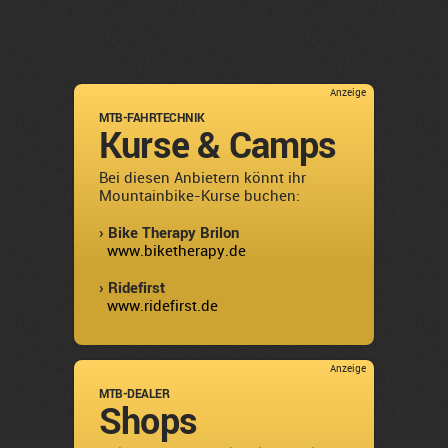
Anzeige
MTB-FAHRTECHNIK
Kurse & Camps
Bei diesen Anbietern könnt ihr
Mountainbike-Kurse buchen:
› Bike Therapy Brilon
www.biketherapy.de
› Ridefirst
www.ridefirst.de
Anzeige
MTB-DEALER
Shops