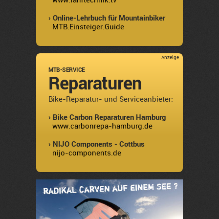
www.fahrtechnik.tv
› Online-Lehrbuch für Mountainbiker
MTB.Einsteiger.Guide
Anzeige
MTB-SERVICE
Reparaturen
Bike-Reparatur- und Serviceanbieter:
› Bike Carbon Reparaturen Hamburg
www.carbonrepa-hamburg.de
› NIJO Components - Cottbus
nijo-components.de