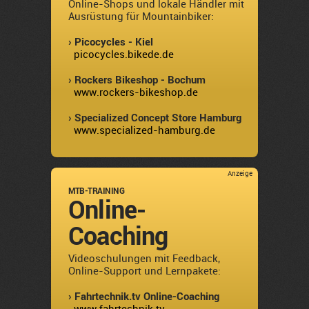
Online-Shops und lokale Händler mit
Ausrüstung für Mountainbiker:
› Picocycles - Kiel
picocycles.bikede.de
› Rockers Bikeshop - Bochum
www.rockers-bikeshop.de
› Specialized Concept Store Hamburg
www.specialized-hamburg.de
Anzeige
MTB-TRAINING
Online-
Coaching
Videoschulungen mit Feedback,
Online-Support und Lernpakete:
› Fahrtechnik.tv Online-Coaching