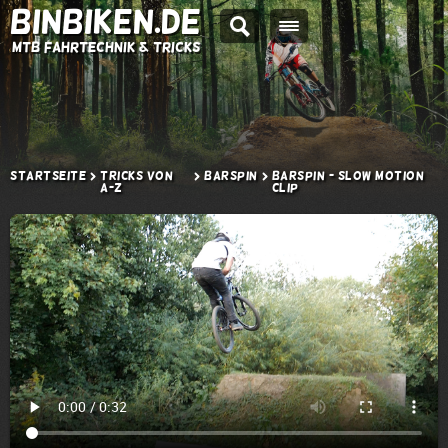
BINBIKEN.DE
MTB Fahrtechnik & Tricks
Startseite
Tricks von
Barspin
Barspin - Slow Motion
A-Z
Clip