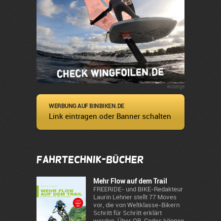
Anzeige
WERBUNG AUF BINBIKEN.DE
Link eintragen oder Banner schalten
Fahrtechnik-Bücher
Mehr Flow auf dem Trail
FREERIDE- und BIKE-Redakteur
Laurin Lehner stellt 77 Moves
vor, die von Weltklasse-Bikern
Schritt für Schritt erklärt
werden. Über QR-Codes können