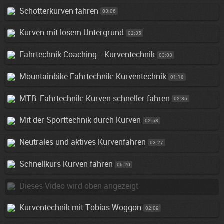
Schotterkurven fahren
03:06
Kurven mit losem Untergrund
02:35
Fahrtechnik Coaching - Kurventechnik
03:03
Mountainbike Fahrtechnik: Kurventechnik
01:18
MTB-Fahrtechnik: Kurven schneller fahren
02:36
Mit der Sporttechnik durch Kurven
02:58
Neutrales und aktives Kurvenfahren
03:27
Schnellkurs Kurven fahren
05:20
Dieses Video wird oben angezeigt
Kurventechnik mit Tobias Woggon
02:09