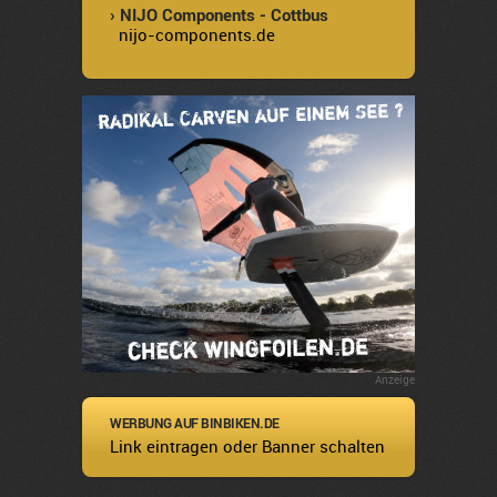
› NIJO Components - Cottbus
nijo-components.de
Anzeige
WERBUNG AUF BINBIKEN.DE
Link eintragen oder Banner schalten