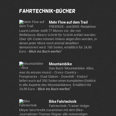
Fahrtechnik-Bücher
Mehr Flow auf dem Trail
FREERIDE- und BIKE-Redakteur
Laurin Lehner stellt 77 Moves vor, die von
Weltklasse-Bikern Schritt für Schritt erklärt werden.
Über QR-Codes können Videos abgerufen werden, in
denen jeder Move noch einmal detailliert
demonstriert wird. 160 Seiten, erhältlich für 24,90
*
Euro -
Blick ins Buch werfen
Mountainbike
Das Buch 'Mountainbike: Alles,
was du wissen musst - Cross-Country -
Pumptracks - Dual Slalom - Downhill - Enduro'
liefert euch auf 350 Seiten einen kompletten Einblick
in alle Aspekte des Mountainbikens. Erhältlich für
*
24,99 Euro -
Blick ins Buch werfen
Bike Fahrtechnik
Fahrtechnik-Trainer Holger
Meyer beschreibt zusammen mit dem Bike-
Journalisten Thomas Rögner alle notwendigen