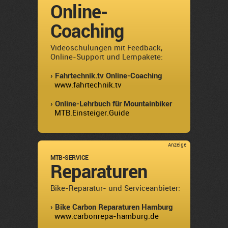
Online-
Coaching
Videoschulungen mit Feedback,
Online-Support und Lernpakete:
› Fahrtechnik.tv Online-Coaching
www.fahrtechnik.tv
› Online-Lehrbuch für Mountainbiker
MTB.Einsteiger.Guide
Anzeige
MTB-SERVICE
Reparaturen
Bike-Reparatur- und Serviceanbieter:
› Bike Carbon Reparaturen Hamburg
www.carbonrepa-hamburg.de