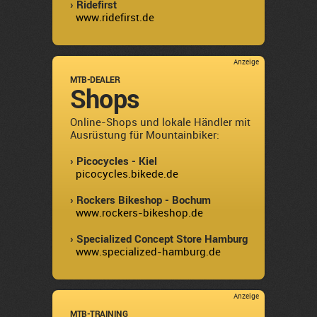
› Ridefirst
www.ridefirst.de
Anzeige
MTB-DEALER
Shops
Online-Shops und lokale Händler mit
Ausrüstung für Mountainbiker:
› Picocycles - Kiel
picocycles.bikede.de
› Rockers Bikeshop - Bochum
www.rockers-bikeshop.de
› Specialized Concept Store Hamburg
www.specialized-hamburg.de
Anzeige
MTB-TRAINING