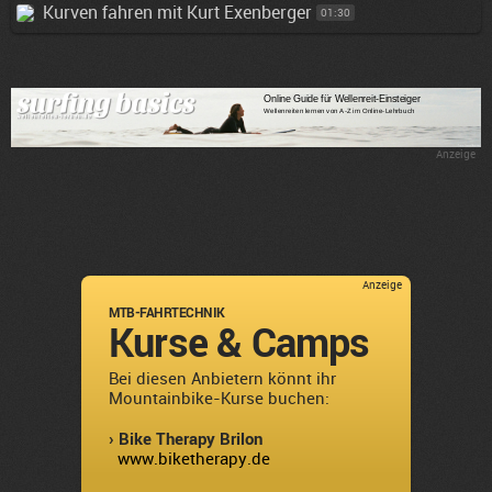
Kurven fahren mit Kurt Exenberger
01:30
Anzeige
Anzeige
MTB-FAHRTECHNIK
Kurse & Camps
Bei diesen Anbietern könnt ihr
Mountainbike-Kurse buchen:
› Bike Therapy Brilon
www.biketherapy.de