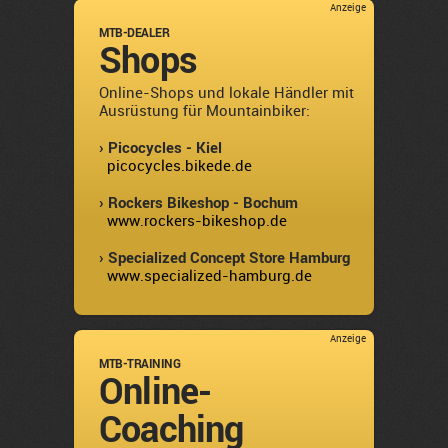
Anzeige
MTB-DEALER
Shops
Online-Shops und lokale Händler mit
Ausrüstung für Mountainbiker:
› Picocycles - Kiel
picocycles.bikede.de
› Rockers Bikeshop - Bochum
www.rockers-bikeshop.de
› Specialized Concept Store Hamburg
www.specialized-hamburg.de
Anzeige
MTB-TRAINING
Online-
Coaching