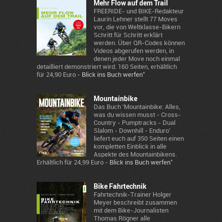
Mehr Flow auf dem Trail
FREERIDE- und BIKE-Redakteur
Laurin Lehner stellt 77 Moves
vor, die von Weltklasse-Bikern
Schritt für Schritt erklärt
werden. Über QR-Codes können
Videos abgerufen werden, in
denen jeder Move noch einmal
detailliert demonstriert wird. 160 Seiten, erhältlich
*
für 24,90 Euro -
Blick ins Buch werfen
Mountainbike
Das Buch 'Mountainbike: Alles,
was du wissen musst - Cross-
Country - Pumptracks - Dual
Slalom - Downhill - Enduro'
liefert euch auf 350 Seiten einen
kompletten Einblick in alle
Aspekte des Mountainbikens.
*
Erhältlich für 24,99 Euro -
Blick ins Buch werfen
Bike Fahrtechnik
Fahrtechnik-Trainer Holger
Meyer beschreibt zusammen
mit dem Bike-Journalisten
Thomas Rögner alle