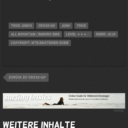
Trick Jumps
Cross-up
jump
Trick
All Mountain / Enduro Bike
Level
★★★☆
Rider: Jojo
Copyright: MTB.Einsteiger.Guide
zurück zu 'Cross-up'
Anzeige
Weitere Inhalte