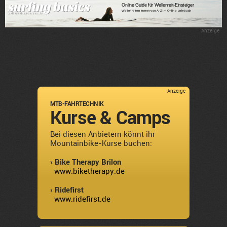
Anzeige
Anzeige
MTB-FAHRTECHNIK
Kurse & Camps
Bei diesen Anbietern könnt ihr
Mountainbike-Kurse buchen:
› Bike Therapy Brilon
www.biketherapy.de
› Ridefirst
www.ridefirst.de