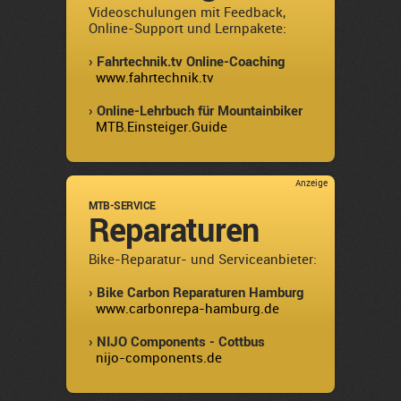
Videoschulungen mit Feedback,
Online-Support und Lernpakete:
› Fahrtechnik.tv Online-Coaching
www.fahrtechnik.tv
› Online-Lehrbuch für Mountainbiker
MTB.Einsteiger.Guide
Anzeige
MTB-SERVICE
Reparaturen
Bike-Reparatur- und Serviceanbieter:
› Bike Carbon Reparaturen Hamburg
www.carbonrepa-hamburg.de
› NIJO Components - Cottbus
nijo-components.de