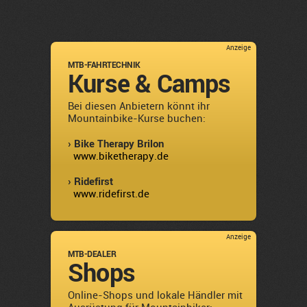
Anzeige
MTB-FAHRTECHNIK
Kurse & Camps
Bei diesen Anbietern könnt ihr
Mountainbike-Kurse buchen:
› Bike Therapy Brilon
www.biketherapy.de
› Ridefirst
www.ridefirst.de
Anzeige
MTB-DEALER
Shops
Online-Shops und lokale Händler mit