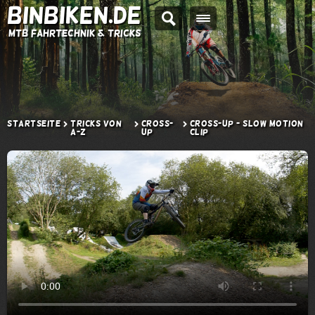
BINBIKEN.DE
MTB Fahrtechnik & Tricks
Startseite
Tricks von
Cross-
Cross-up - Slow Motion
A-Z
up
Clip