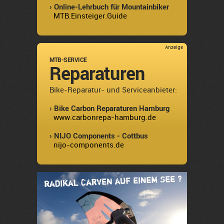
› Online-Lehrbuch für Mountainbiker
MTB.Einsteiger.Guide
Anzeige
MTB-SERVICE
Reparaturen
Bike-Reparatur- und Serviceanbieter:
› Bike Carbon Reparaturen Hamburg
www.carbonrepa-hamburg.de
› NIJO Components - Cottbus
nijo-components.de