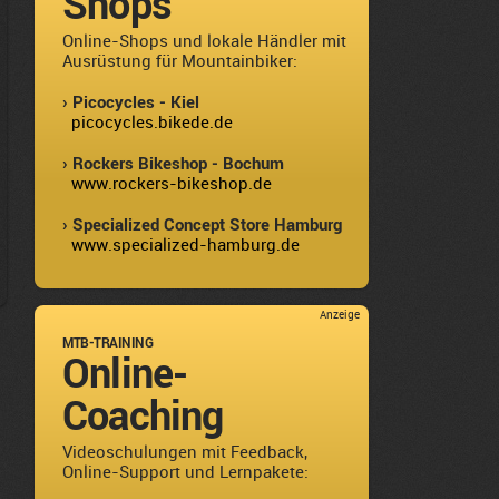
Shops
Online-Shops und lokale Händler mit
Ausrüstung für Mountainbiker:
› Picocycles - Kiel
picocycles.bikede.de
› Rockers Bikeshop - Bochum
www.rockers-bikeshop.de
› Specialized Concept Store Hamburg
www.specialized-hamburg.de
Anzeige
MTB-TRAINING
Online-
Coaching
Videoschulungen mit Feedback,
Online-Support und Lernpakete: