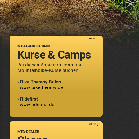
Anzeige
MTB-FAHRTECHNIK
Kurse & Camps
Bei diesen Anbietern könnt ihr
Mountainbike-Kurse buchen:
› Bike Therapy Brilon
www.biketherapy.de
› Ridefirst
www.ridefirst.de
Anzeige
MTB-DEALER