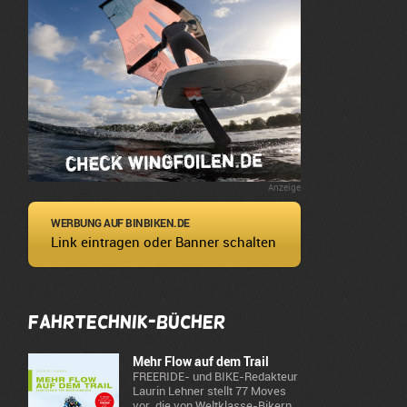
Anzeige
WERBUNG AUF BINBIKEN.DE
Link eintragen oder Banner schalten
Fahrtechnik-Bücher
Mehr Flow auf dem Trail
FREERIDE- und BIKE-Redakteur
Laurin Lehner stellt 77 Moves
vor, die von Weltklasse-Bikern