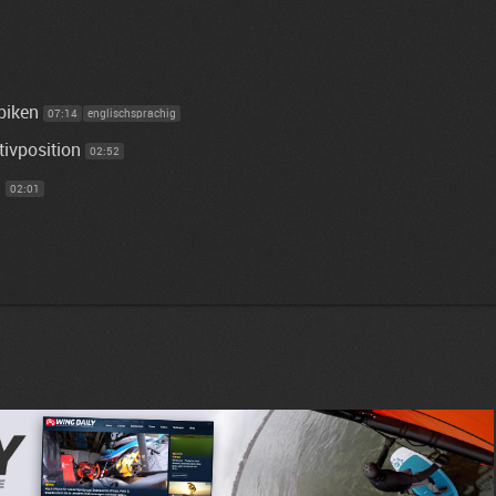
biken
07:14
englischsprachig
ivposition
02:52
n
02:01