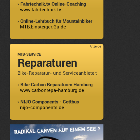
› Fahrtechnik.tv Online-Coaching
www.fahrtechnik.tv
› Online-Lehrbuch für Mountainbiker
MTB.Einsteiger.Guide
Anzeige
MTB-SERVICE
Reparaturen
Bike-Reparatur- und Serviceanbieter:
› Bike Carbon Reparaturen Hamburg
www.carbonrepa-hamburg.de
› NIJO Components - Cottbus
nijo-components.de