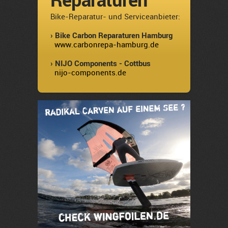
Bike-Reparatur- und Serviceanbieter:
› Bike Carbon Reparaturen Hamburg
www.carbonrepa-hamburg.de
› NIJO Components - Cottbus
nijo-components.de