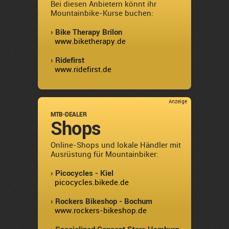
Bei diesen Anbietern könnt ihr
Mountainbike-Kurse buchen:
› Bike Therapy Brilon
www.biketherapy.de
› Ridefirst
www.ridefirst.de
Anzeige
MTB-DEALER
Shops
Online-Shops und lokale Händler mit
Ausrüstung für Mountainbiker:
› Picocycles - Kiel
picocycles.bikede.de
› Rockers Bikeshop - Bochum
www.rockers-bikeshop.de