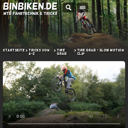
BINBIKEN.DE
MTB Fahrtechnik & Tricks
Startseite
Tricks von
Tire
Tire Grab - Slow Motion
A-Z
Grab
Clip