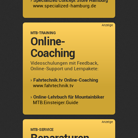
› Specialized Concept Store Hamburg
www.specialized-hamburg.de
Anzeige
MTB-TRAINING
Online-
Coaching
Videoschulungen mit Feedback,
Online-Support und Lernpakete:
› Fahrtechnik.tv Online-Coaching
www.fahrtechnik.tv
› Online-Lehrbuch für Mountainbiker
MTB.Einsteiger.Guide
Anzeige
MTB-SERVICE
Reparaturen