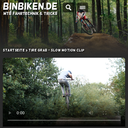
BINBIKEN.DE
MTB Fahrtechnik & Tricks
Startseite
Tire Grab - Slow Motion Clip