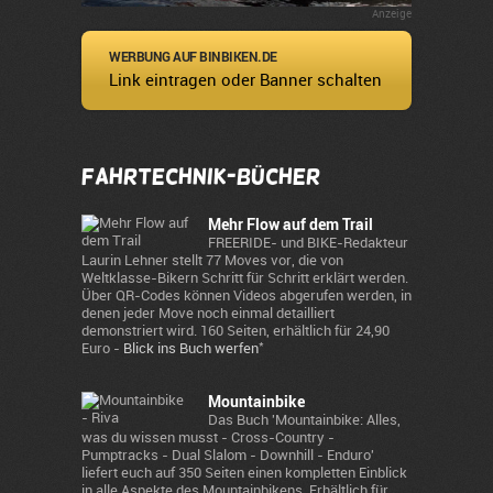
Anzeige
WERBUNG AUF BINBIKEN.DE
Link eintragen oder Banner schalten
Fahrtechnik-Bücher
Mehr Flow auf dem Trail
FREERIDE- und BIKE-Redakteur
Laurin Lehner stellt 77 Moves vor, die von
Weltklasse-Bikern Schritt für Schritt erklärt werden.
Über QR-Codes können Videos abgerufen werden, in
denen jeder Move noch einmal detailliert
demonstriert wird. 160 Seiten, erhältlich für 24,90
*
Euro -
Blick ins Buch werfen
Mountainbike
Das Buch 'Mountainbike: Alles,
was du wissen musst - Cross-Country -
Pumptracks - Dual Slalom - Downhill - Enduro'
liefert euch auf 350 Seiten einen kompletten Einblick
in alle Aspekte des Mountainbikens. Erhältlich für