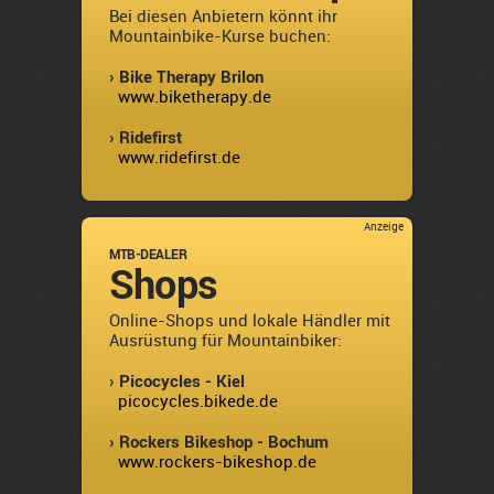
Bei diesen Anbietern könnt ihr
Mountainbike-Kurse buchen:
› Bike Therapy Brilon
www.biketherapy.de
› Ridefirst
www.ridefirst.de
Anzeige
MTB-DEALER
Shops
Online-Shops und lokale Händler mit
Ausrüstung für Mountainbiker:
› Picocycles - Kiel
picocycles.bikede.de
› Rockers Bikeshop - Bochum
www.rockers-bikeshop.de