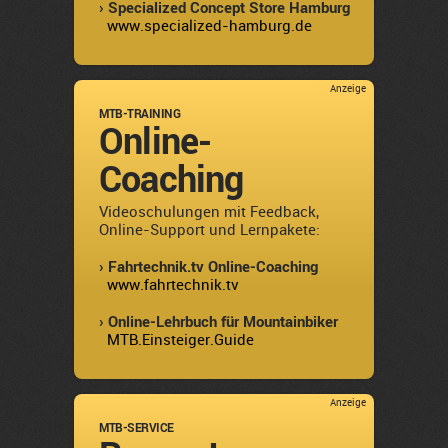
› Specialized Concept Store Hamburg
www.specialized-hamburg.de
Anzeige
MTB-TRAINING
Online-
Coaching
Videoschulungen mit Feedback,
Online-Support und Lernpakete:
› Fahrtechnik.tv Online-Coaching
www.fahrtechnik.tv
› Online-Lehrbuch für Mountainbiker
MTB.Einsteiger.Guide
Anzeige
MTB-SERVICE