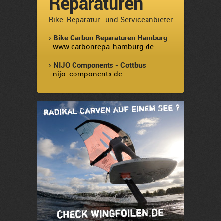
Reparaturen
Bike-Reparatur- und Serviceanbieter:
› Bike Carbon Reparaturen Hamburg
www.carbonrepa-hamburg.de
› NIJO Components - Cottbus
nijo-components.de