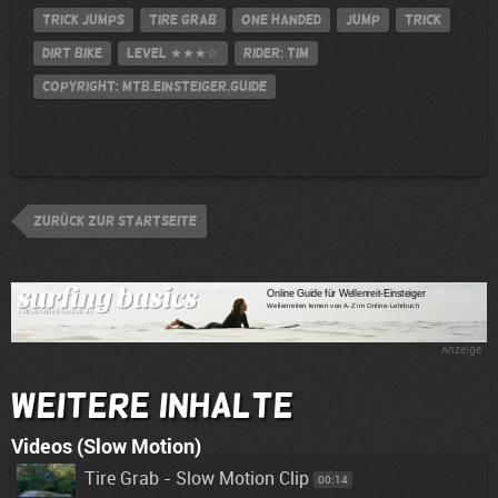
Trick Jumps
Tire Grab
one handed
jump
Trick
Dirt Bike
Level
★★★☆
Rider: Tim
Copyright: MTB.Einsteiger.Guide
zurück zur Startseite
Anzeige
Weitere Inhalte
Videos (Slow Motion)
Tire Grab - Slow Motion Clip
00:14