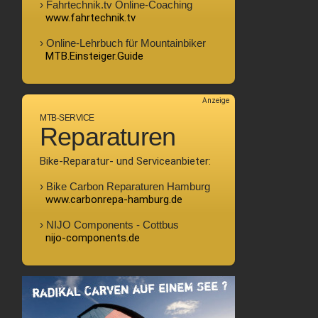
› Fahrtechnik.tv Online-Coaching
www.fahrtechnik.tv
› Online-Lehrbuch für Mountainbiker
MTB.Einsteiger.Guide
Anzeige
MTB-SERVICE
Reparaturen
Bike-Reparatur- und Serviceanbieter:
› Bike Carbon Reparaturen Hamburg
www.carbonrepa-hamburg.de
› NIJO Components - Cottbus
nijo-components.de