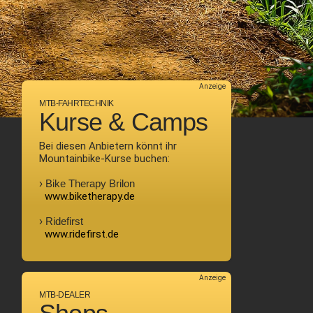
Anzeige
MTB-FAHRTECHNIK
Kurse & Camps
Bei diesen Anbietern könnt ihr
Mountainbike-Kurse buchen:
› Bike Therapy Brilon
www.biketherapy.de
› Ridefirst
www.ridefirst.de
Anzeige
MTB-DEALER