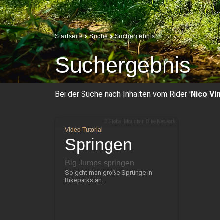
Startseite
Suche
Suchergebnis
Suchergebnis
Bei der Suche nach Inhalten vom Rider '
Nico Vi
© Global Mountain Bike Network
Video-Tutorial
Springen
Big Jumps springen
So geht man große Sprünge in
Bikeparks an...