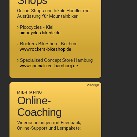
Shops
Online-Shops und lokale Händler mit
Ausrüstung für Mountainbiker:
› Picocycles - Kiel
picocycles.bikede.de
› Rockers Bikeshop - Bochum
www.rockers-bikeshop.de
› Specialized Concept Store Hamburg
www.specialized-hamburg.de
Anzeige
MTB-TRAINING
Online-
Coaching
Videoschulungen mit Feedback,
Online-Support und Lernpakete: