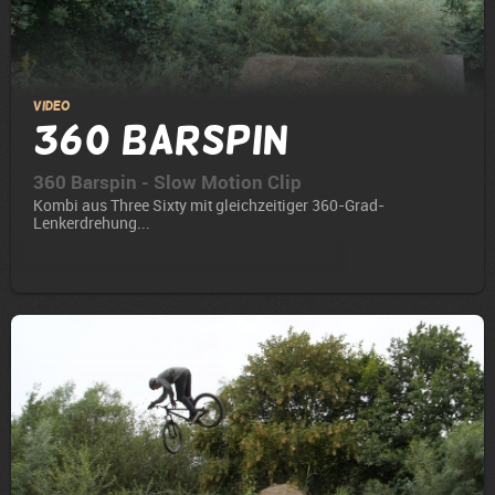
Video
360 Barspin
360 Barspin - Slow Motion Clip
Kombi aus Three Sixty mit gleichzeitiger 360-Grad-
Lenkerdrehung...