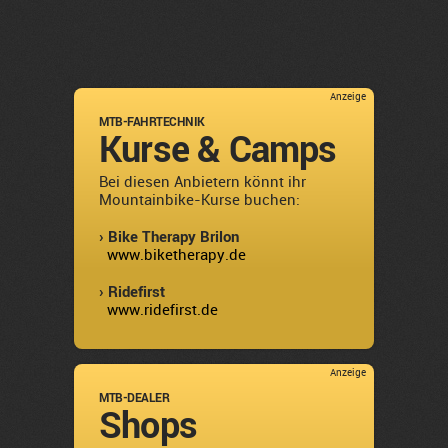
Anzeige
MTB-FAHRTECHNIK
Kurse & Camps
Bei diesen Anbietern könnt ihr
Mountainbike-Kurse buchen:
› Bike Therapy Brilon
www.biketherapy.de
› Ridefirst
www.ridefirst.de
Anzeige
MTB-DEALER
Shops