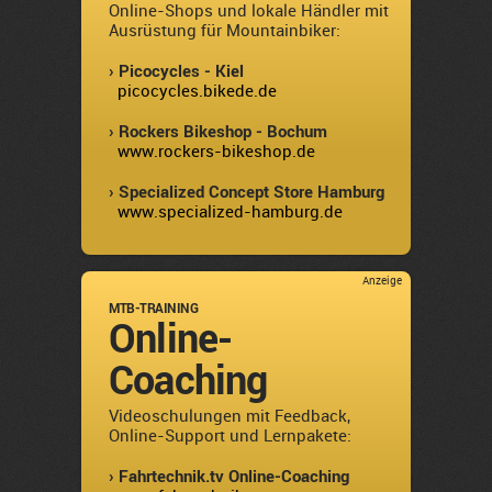
Online-Shops und lokale Händler mit
Ausrüstung für Mountainbiker:
› Picocycles - Kiel
picocycles.bikede.de
› Rockers Bikeshop - Bochum
www.rockers-bikeshop.de
› Specialized Concept Store Hamburg
www.specialized-hamburg.de
Anzeige
MTB-TRAINING
Online-
Coaching
Videoschulungen mit Feedback,
Online-Support und Lernpakete:
› Fahrtechnik.tv Online-Coaching