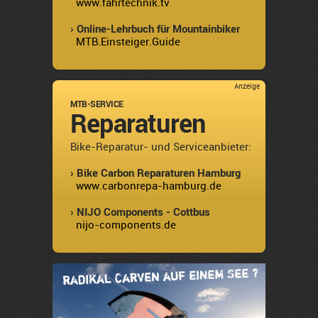
www.fahrtechnik.tv
› Online-Lehrbuch für Mountainbiker
MTB.Einsteiger.Guide
Anzeige
MTB-SERVICE
Reparaturen
Bike-Reparatur- und Serviceanbieter:
› Bike Carbon Reparaturen Hamburg
www.carbonrepa-hamburg.de
› NIJO Components - Cottbus
nijo-components.de