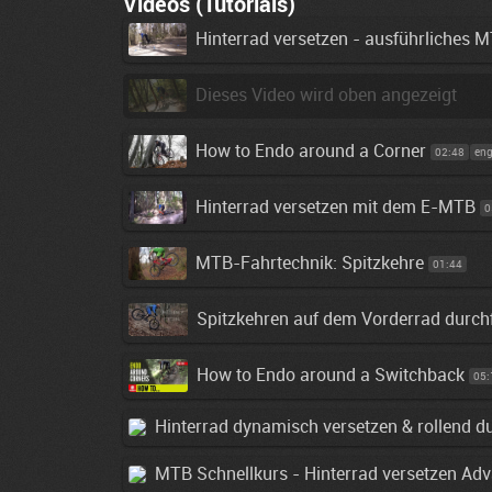
Videos (Tutorials)
Hinterrad versetzen - ausführliches 
Dieses Video wird oben angezeigt
How to Endo around a Corner
02:48
eng
Hinterrad versetzen mit dem E-MTB
0
MTB-Fahrtechnik: Spitzkehre
01:44
Spitzkehren auf dem Vorderrad durch
How to Endo around a Switchback
05:
Hinterrad dynamisch versetzen & rollend d
MTB Schnellkurs - Hinterrad versetzen Ad