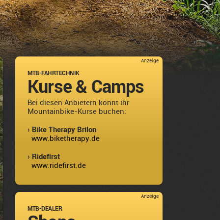
Anzeige
MTB-FAHRTECHNIK
Kurse & Camps
Bei diesen Anbietern könnt ihr
Mountainbike-Kurse buchen:
› Bike Therapy Brilon
www.biketherapy.de
› Ridefirst
www.ridefirst.de
Anzeige
MTB-DEALER