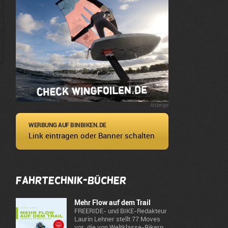
Anzeige
WERBUNG AUF BINBIKEN.DE
Link eintragen oder Banner schalten
Fahrtechnik-Bücher
Mehr Flow auf dem Trail
FREERIDE- und BIKE-Redakteur
Laurin Lehner stellt 77 Moves
vor, die von Weltklasse-Bikern