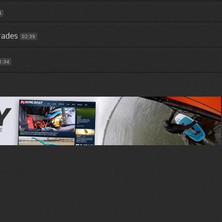
4
rades
02:39
1:34