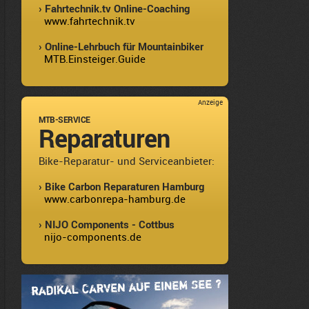
› Fahrtechnik.tv Online-Coaching
www.fahrtechnik.tv
› Online-Lehrbuch für Mountainbiker
MTB.Einsteiger.Guide
Anzeige
MTB-SERVICE
Reparaturen
Bike-Reparatur- und Serviceanbieter:
› Bike Carbon Reparaturen Hamburg
www.carbonrepa-hamburg.de
› NIJO Components - Cottbus
nijo-components.de