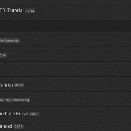
MTB-Tutorial
10:52
lischsprachig
5:34
fahren
06:40
16
englischsprachig
urch die Kurve
03:58
vanced
03:11