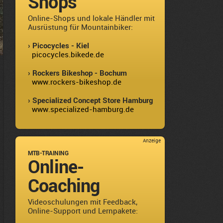
Shops
Online-Shops und lokale Händler mit
Ausrüstung für Mountainbiker:
› Picocycles - Kiel
picocycles.bikede.de
› Rockers Bikeshop - Bochum
www.rockers-bikeshop.de
› Specialized Concept Store Hamburg
www.specialized-hamburg.de
Anzeige
MTB-TRAINING
Online-
Coaching
Videoschulungen mit Feedback,
Online-Support und Lernpakete: