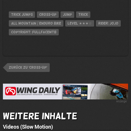
Trick Jumps
Cross-up
jump
Trick
All Mountain / Enduro Bike
Level
★★★☆
Rider: Jojo
Copyright: FULLFACEMTB
zurück zu 'Cross-up'
Anzeige
Weitere Inhalte
Videos (Slow Motion)