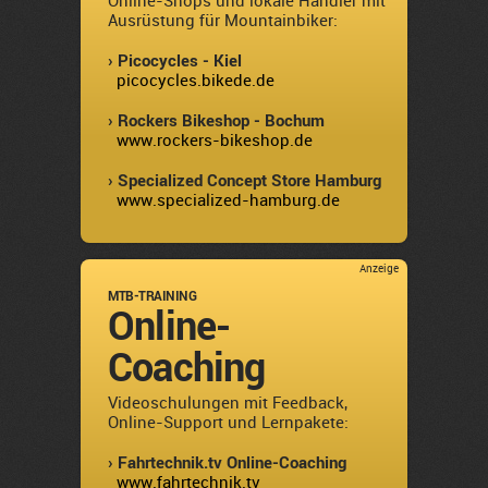
Online-Shops und lokale Händler mit
Ausrüstung für Mountainbiker:
› Picocycles - Kiel
picocycles.bikede.de
› Rockers Bikeshop - Bochum
www.rockers-bikeshop.de
› Specialized Concept Store Hamburg
www.specialized-hamburg.de
Anzeige
MTB-TRAINING
Online-
Coaching
Videoschulungen mit Feedback,
Online-Support und Lernpakete:
› Fahrtechnik.tv Online-Coaching
www.fahrtechnik.tv