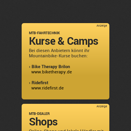
Anzeige
MTB-FAHRTECHNIK
Kurse & Camps
Bei diesen Anbietern könnt ihr
Mountainbike-Kurse buchen:
› Bike Therapy Brilon
www.biketherapy.de
› Ridefirst
www.ridefirst.de
Anzeige
MTB-DEALER
Shops