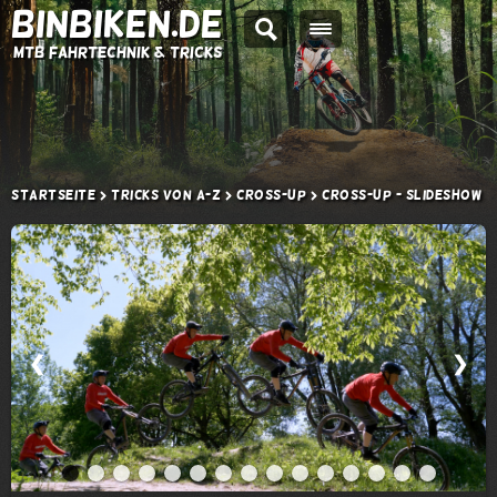
BINBIKEN.DE
MTB Fahrtechnik & Tricks
Startseite
Tricks von A-Z
Cross-up
Cross-up - Slideshow
❮
❯