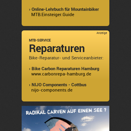
› Online-Lehrbuch für Mountainbiker
MTB.Einsteiger.Guide
Anzeige
MTB-SERVICE
Reparaturen
Bike-Reparatur- und Serviceanbieter:
› Bike Carbon Reparaturen Hamburg
www.carbonrepa-hamburg.de
› NIJO Components - Cottbus
nijo-components.de