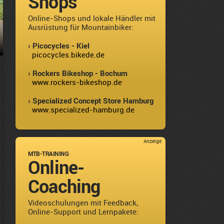
Shops
Online-Shops und lokale Händler mit
Ausrüstung für Mountainbiker:
› Picocycles - Kiel
picocycles.bikede.de
› Rockers Bikeshop - Bochum
www.rockers-bikeshop.de
› Specialized Concept Store Hamburg
www.specialized-hamburg.de
Anzeige
MTB-TRAINING
Online-
Coaching
Videoschulungen mit Feedback,
Online-Support und Lernpakete: