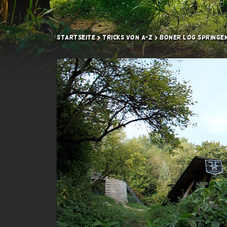
Startseite
Tricks von A-Z
Boner Log springe