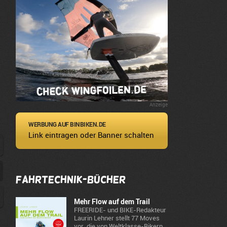
Anzeige
WERBUNG AUF BINBIKEN.DE
Link eintragen oder Banner schalten
Fahrtechnik-Bücher
Mehr Flow auf dem Trail
FREERIDE- und BIKE-Redakteur
Laurin Lehner stellt 77 Moves
vor, die von Weltklasse-Bikern