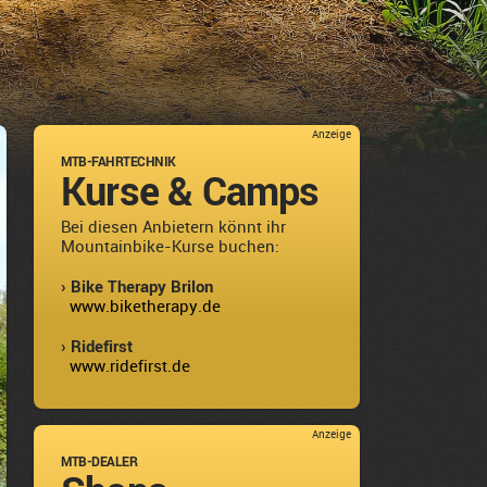
Anzeige
MTB-FAHRTECHNIK
Kurse & Camps
Bei diesen Anbietern könnt ihr
Mountainbike-Kurse buchen:
› Bike Therapy Brilon
www.biketherapy.de
› Ridefirst
www.ridefirst.de
Anzeige
MTB-DEALER