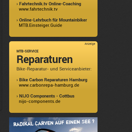
› Fahrtechnik.tv Online-Coaching
www.fahrtechnik.tv
› Online-Lehrbuch für Mountainbiker
MTB.Einsteiger.Guide
Anzeige
MTB-SERVICE
Reparaturen
Bike-Reparatur- und Serviceanbieter:
› Bike Carbon Reparaturen Hamburg
www.carbonrepa-hamburg.de
› NIJO Components - Cottbus
nijo-components.de