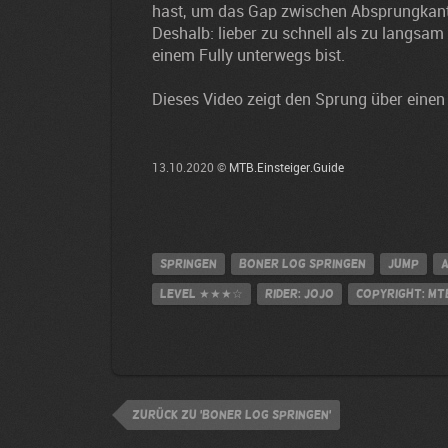
hast, um das Gap zwischen Absprungkan
Deshalb: lieber zu schnell als zu langsa
einem Fully unterwegs bist.
Dieses Video zeigt den Sprung über einen 
13.10.2020 ©
MTB.Einsteiger.Guide
Springen
Boner Log springen
jump
A
Level
★★★☆
Rider: Jojo
Copyright: MTB
zurück zu 'Boner Log springen'