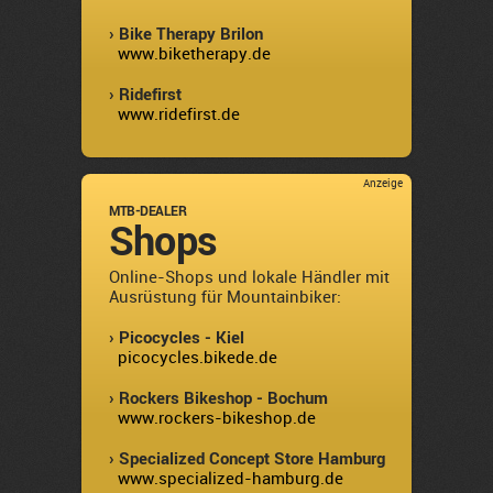
› Bike Therapy Brilon
www.biketherapy.de
› Ridefirst
www.ridefirst.de
Anzeige
MTB-DEALER
Shops
Online-Shops und lokale Händler mit
Ausrüstung für Mountainbiker:
› Picocycles - Kiel
picocycles.bikede.de
› Rockers Bikeshop - Bochum
www.rockers-bikeshop.de
› Specialized Concept Store Hamburg
www.specialized-hamburg.de