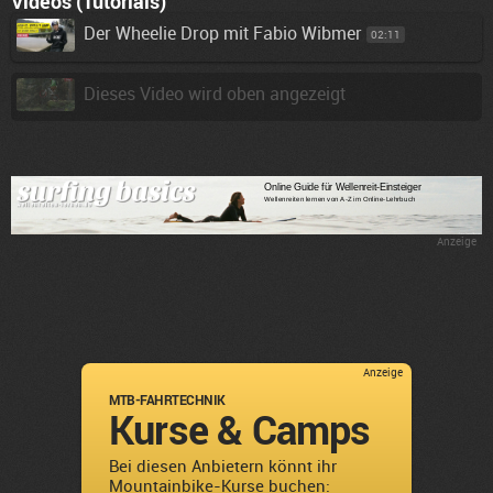
Videos (Tutorials)
Der Wheelie Drop mit Fabio Wibmer
02:11
Dieses Video wird oben angezeigt
Anzeige
Anzeige
MTB-FAHRTECHNIK
Kurse & Camps
Bei diesen Anbietern könnt ihr
Mountainbike-Kurse buchen: