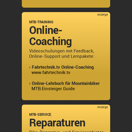
Anzeige
MTB-TRAINING
Online-
Coaching
Videoschulungen mit Feedback,
Online-Support und Lernpakete:
› Fahrtechnik.tv Online-Coaching
www.fahrtechnik.tv
› Online-Lehrbuch für Mountainbiker
MTB.Einsteiger.Guide
Anzeige
MTB-SERVICE
Reparaturen