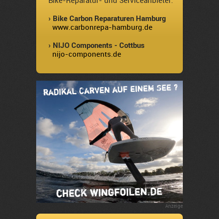
Bike-Reparatur- und Serviceanbieter:
› Bike Carbon Reparaturen Hamburg
www.carbonrepa-hamburg.de
› NIJO Components - Cottbus
nijo-components.de
Anzeige