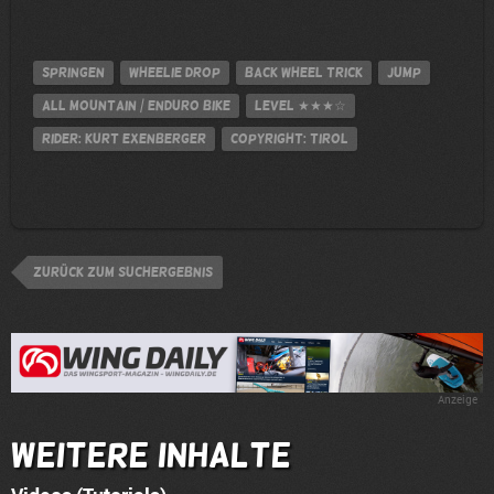
Springen
Wheelie Drop
back wheel trick
jump
All Mountain / Enduro Bike
Level
★★★☆
Rider: Kurt Exenberger
Copyright: Tirol
zurück zum Suchergebnis
Anzeige
Weitere Inhalte