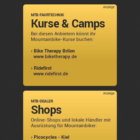
Anzeige
MTB-FAHRTECHNIK
Kurse & Camps
Bei diesen Anbietern könnt ihr
Mountainbike-Kurse buchen:
› Bike Therapy Brilon
www.biketherapy.de
› Ridefirst
www.ridefirst.de
Anzeige
MTB-DEALER
Shops
Online-Shops und lokale Händler mit
Ausrüstung für Mountainbiker:
› Picocycles - Kiel