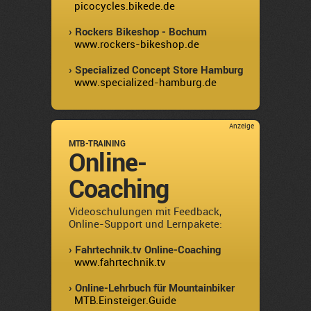
picocycles.bikede.de
› Rockers Bikeshop - Bochum
www.rockers-bikeshop.de
› Specialized Concept Store Hamburg
www.specialized-hamburg.de
Anzeige
MTB-TRAINING
Online-
Coaching
Videoschulungen mit Feedback,
Online-Support und Lernpakete:
› Fahrtechnik.tv Online-Coaching
www.fahrtechnik.tv
› Online-Lehrbuch für Mountainbiker
MTB.Einsteiger.Guide