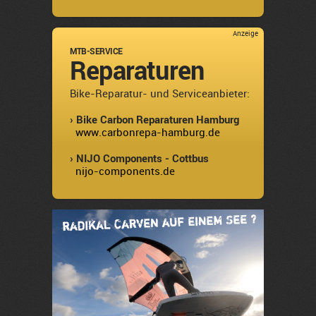
Anzeige
MTB-SERVICE
Reparaturen
Bike-Reparatur- und Serviceanbieter:
› Bike Carbon Reparaturen Hamburg
www.carbonrepa-hamburg.de
› NIJO Components - Cottbus
nijo-components.de