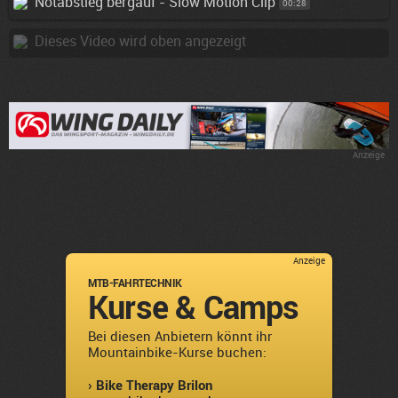
Notabstieg bergauf - Slow Motion Clip
00:28
Dieses Video wird oben angezeigt
Anzeige
Anzeige
MTB-FAHRTECHNIK
Kurse & Camps
Bei diesen Anbietern könnt ihr
Mountainbike-Kurse buchen:
› Bike Therapy Brilon