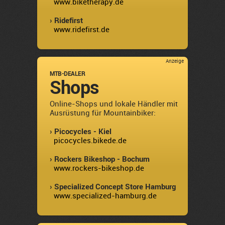
www.biketherapy.de
› Ridefirst
www.ridefirst.de
Anzeige
MTB-DEALER
Shops
Online-Shops und lokale Händler mit
Ausrüstung für Mountainbiker:
› Picocycles - Kiel
picocycles.bikede.de
› Rockers Bikeshop - Bochum
www.rockers-bikeshop.de
› Specialized Concept Store Hamburg
www.specialized-hamburg.de