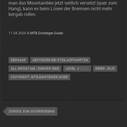
man das Mountainbke jetzt seitlich versetzt (quer zum
Hang), kann es beim Lösen der Bremsen nicht mehr
bergab rollen.
11.04.2020 ©
MTB.Einsteiger.Guide
Bergauf
Absteigen bei Steilauffahrten
All Mountain / Enduro Bike
Level
★☆☆☆
Rider: Jojo
Copyright: MTB.Einsteiger.Guide
zurück zum Suchergebnis