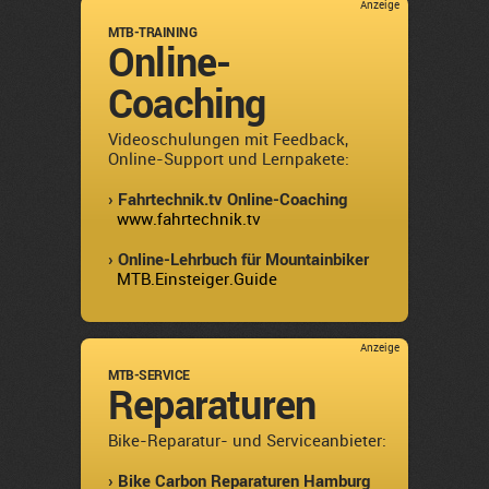
Anzeige
MTB-TRAINING
Online-
Coaching
Videoschulungen mit Feedback,
Online-Support und Lernpakete:
› Fahrtechnik.tv Online-Coaching
www.fahrtechnik.tv
› Online-Lehrbuch für Mountainbiker
MTB.Einsteiger.Guide
Anzeige
MTB-SERVICE
Reparaturen
Bike-Reparatur- und Serviceanbieter:
› Bike Carbon Reparaturen Hamburg