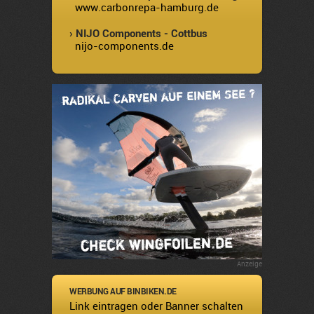
www.carbonrepa-hamburg.de
› NIJO Components - Cottbus
nijo-components.de
Anzeige
WERBUNG AUF BINBIKEN.DE
Link eintragen oder Banner schalten